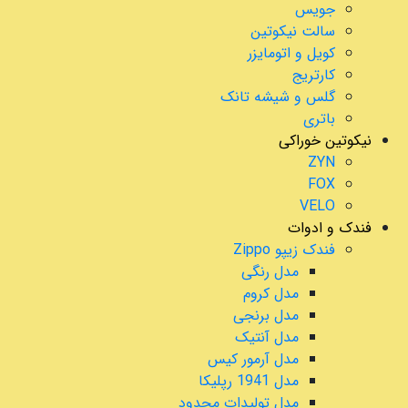
جویس
سالت نیکوتین
کویل و اتومایزر
کارتریج
گلس و شیشه تانک
باتری
نیکوتین خوراکی
ZYN
FOX
VELO
فندک و ادوات
فندک زیپو Zippo
مدل رنگی
مدل کروم
مدل برنجی
مدل آنتیک
مدل آرمور کیس
مدل 1941 رپلیکا
مدل تولیدات محدود