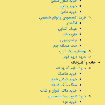
خرید شلوار سنتی
خرید پانچو
خرید دامن
خرید اکسسوری و لوازم شخصی
انگشتر
عینک آفتابی
نقره جات
جاسوئیچی
ست مردانه چرم
روتختی، بک دراپ
خرید دریم کچر
خانه و آشپزخانه
خرید لوازم آشپزخانه
خرید فلاسک
خرید کوکتل شیکر
سنگ خنک کننده
خرید ماگ، لیوان و شات
خرید شمع، عود و اسانس
خرید عود