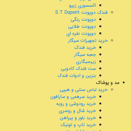
اکسسوری زیپو
فندک دوپونت S.T Dupont
دوپونت رنگی
دوپونت طلایی
دوپونت نقره ای
خرید تجهیزات سیگار
خرید فندک
جعبه سیگار
زیرسیگاری
ست فندک کادویی
بنزین و ادوات فندک
مد و پوشاک
خرید لباس سنتی و هیپی
خرید سرهمی و سارافون
خرید رودوشی و رویه
خرید شال و روسری
خرید بلوز و پیراهن
خرید تاپ و تونیک