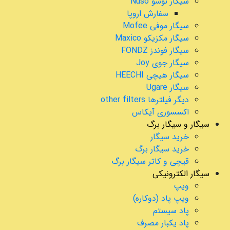
سیگار نوسو Nuso
سفارش اروپا
سیگار موفی Mofee
سیگار مکزیکو Maxico
سیگار فوندز FONDZ
سیگار جوی Joy
سیگار هیچی HEECHI
سیگار Ugare
دیگر فیلترها other filters
اکسسوری آیکاس
سیگار و سیگار برگ
خرید سیگار
خرید سیگار برگ
قیچی و کاتر سیگار برگ
سیگار الکترونیکی
ویپ
ویپ پاد (دوکاره)
پاد سیستم
پاد یکبار مصرف