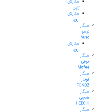
سفارش
ژاپن
سفارش
اروپا
سیگار
نوسو
Nuso
سفارش
اروپا
سیگار
موفی
Mofee
سیگار
فوندز
FONDZ
سیگار
هیچی
HEECHI
سیگار