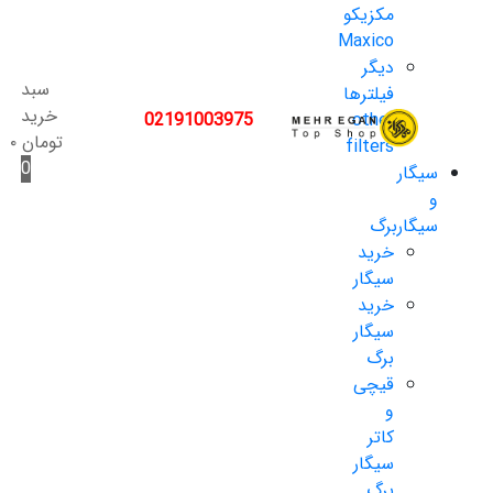
مکزیکو
Maxico
دیگر
سبد
فیلترها
خرید
02191003975
other
تومان
۰
filters
0
سیگار
و
سیگاربرگ
خرید
سیگار
خرید
سیگار
برگ
قیچی
و
کاتر
سیگار
برگ