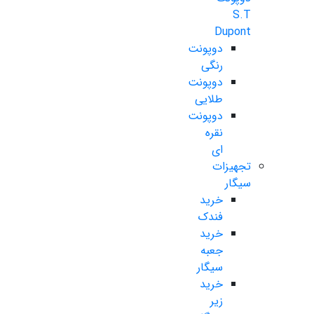
S.T
Dupont
دوپونت
رنگی
دوپونت
طلایی
دوپونت
نقره
ای
تجهیزات
سیگار
خرید
فندک
خرید
جعبه
سیگار
خرید
زیر