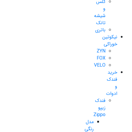
گلس
و
شیشه
تانک
باتری
نیکوتین
خوراکی
ZYN
FOX
VELO
خرید
فندک
و
ادوات
فندک
زیپو
Zippo
مدل
رنگی