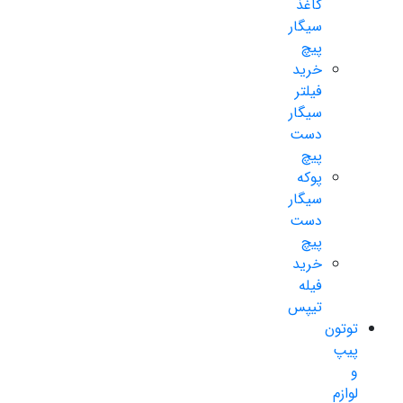
کاغذ
سیگار
پیچ
خرید
فیلتر
سیگار
دست
پیچ
پوکه
سیگار
دست
پیچ
خرید
فیله
تیپس
توتون
پیپ
و
لوازم