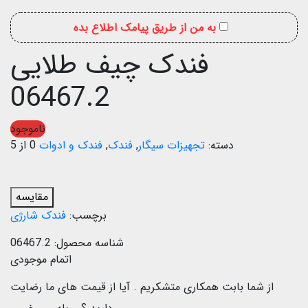
به من از طریق پیامک اطلاع بده
فندک چیف طلایی
06467.2
ناموجود
دسته:
تجهیزات سیگار
,
فندک
,
فندک و ادوات
0 از 5
مقایسه
برچسب:
فندک شارژی
شناسه محصول:
06467.2
اتمام موجودی
از شما بابت همکاری متشکریم .
آیا از قیمت های ما رضایت