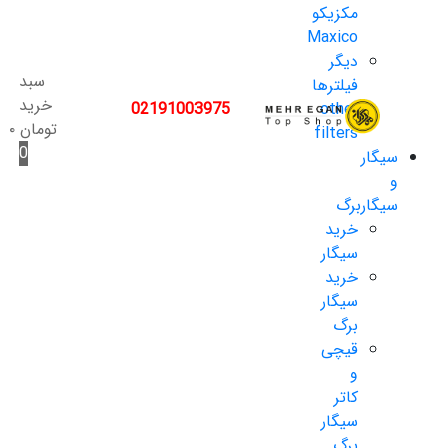
مکزیکو
Maxico
دیگر
سبد
فیلترها
خرید
02191003975
other
تومان
۰
filters
0
سیگار
و
سیگاربرگ
خرید
سیگار
خرید
سیگار
برگ
قیچی
و
کاتر
سیگار
برگ