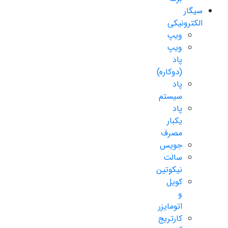
سیگار
الکترونیکی
ویپ
ویپ
پاد
(دوکاره)
پاد
سیستم
پاد
یکبار
مصرف
جویس
سالت
نیکوتین
کویل
و
اتومایزر
کارتریج