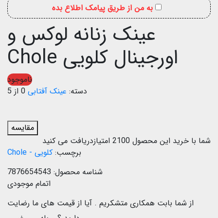
به من از طریق پیامک اطلاع بده
عینک زنانه لوکس و
اورجینال کلویی Chole
ناموجود
دسته:
عینک آفتابی
0 از 5
مقایسه
شما با خرید این محصول
2100
امتیازدریافت می کنید
برچسب:
کلویی - Chole
شناسه محصول:
7876654543
اتمام موجودی
از شما بابت همکاری متشکریم .
آیا از قیمت های ما رضایت