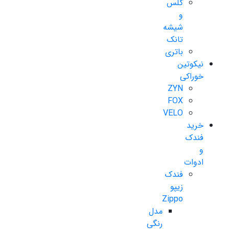
گلس
و
شیشه
تانک
باتری
نیکوتین
خوراکی
ZYN
FOX
VELO
خرید
فندک
و
ادوات
فندک
زیپو
Zippo
مدل
رنگی