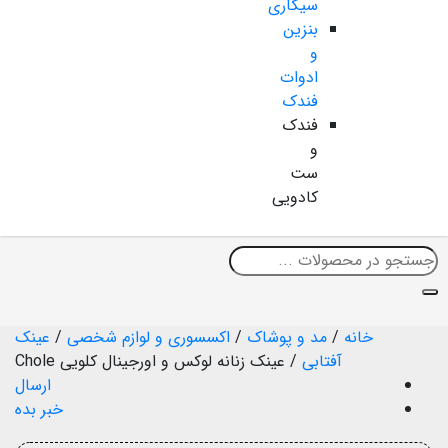
سیگاری
بنزین
و
ادوات
فندک
فندک
و
ست
کادویی
خانه
/
مد و پوشاک
/
اکسسوری و لوازم شخصی
/
عینک
آفتابی
/
عینک زنانه لوکس و اورجینال کلویی Chole
ارسال
خبر بده