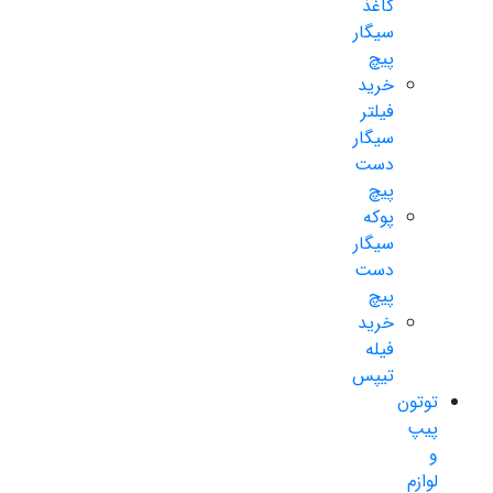
کاغذ
سیگار
پیچ
خرید
فیلتر
سیگار
دست
پیچ
پوکه
سیگار
دست
پیچ
خرید
فیله
تیپس
توتون
پیپ
و
لوازم