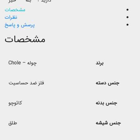
دارید ؟
بله
خیر
مشخصات
نظرات
پرسش و پاسخ
مشخصات
برند
چوله – Chole
جنس دسته
فلز ضد حساسیت
جنس بدنه
کائوچو
جنس شیشه
طلق