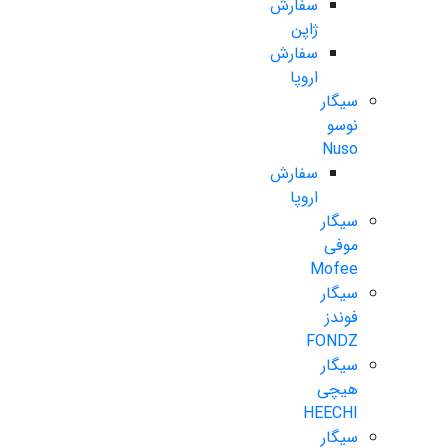
سفارش
ژاپن
سفارش
اروپا
سیگار
نوسو
Nuso
سفارش
اروپا
سیگار
موفی
Mofee
سیگار
فوندز
FONDZ
سیگار
هیچی
HEECHI
سیگار