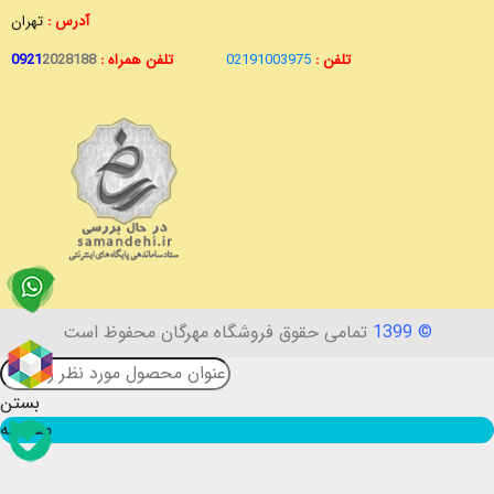
آدرس :
تهران
تلفن :
02191003975
تلفن همراه :
2028188
0921
© 1399
تمامی حقوق فروشگاه مهرگان محفوظ است
بستن
مقایسه