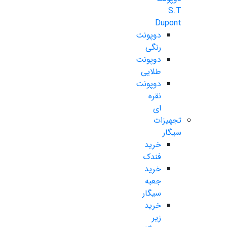
S.T
Dupont
دوپونت
رنگی
دوپونت
طلایی
دوپونت
نقره
ای
تجهیزات
سیگار
خرید
فندک
خرید
جعبه
سیگار
خرید
زیر