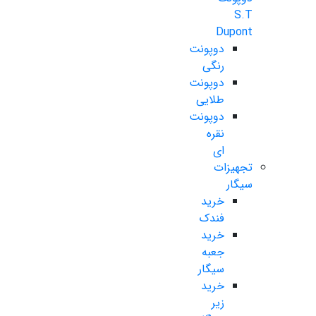
S.T
Dupont
دوپونت
رنگی
دوپونت
طلایی
دوپونت
نقره
ای
تجهیزات
سیگار
خرید
فندک
خرید
جعبه
سیگار
خرید
زیر