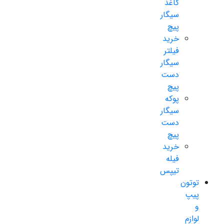
کاغذ
سیگار
پیچ
خرید
فیلتر
سیگار
دست
پیچ
پوکه
سیگار
دست
پیچ
خرید
فیله
تیپس
توتون
پیپ
و
لوازم