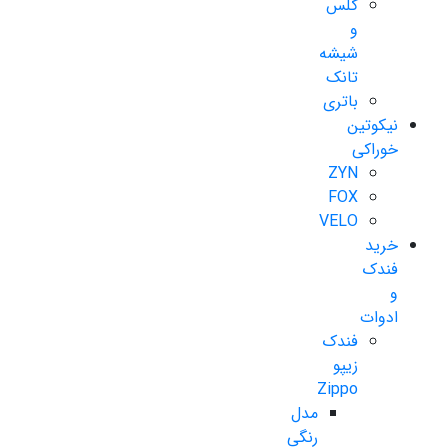
گلس
و
شیشه
تانک
باتری
نیکوتین
خوراکی
ZYN
FOX
VELO
خرید
فندک
و
ادوات
فندک
زیپو
Zippo
مدل
رنگی