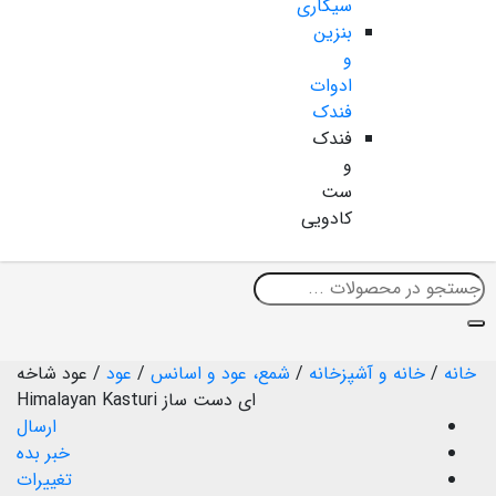
سیگاری
بنزین
و
ادوات
فندک
فندک
و
ست
کادویی
خانه
/
خانه و آشپزخانه
/
شمع، عود و اسانس
/
عود
/
عود شاخه
ای دست ساز Himalayan Kasturi
ارسال
خبر بده
تغییرات