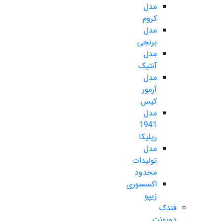
مدل
کروم
مدل
برنجی
مدل
آنتیک
مدل
آرمور
کیس
مدل
1941
رپلیکا
مدل
تولیدات
محدود
اکسسوری
زیپو
فندک
دوپونت