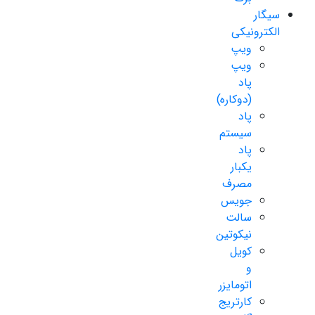
سیگار
الکترونیکی
ویپ
ویپ
پاد
(دوکاره)
پاد
سیستم
پاد
یکبار
مصرف
جویس
سالت
نیکوتین
کویل
و
اتومایزر
کارتریج