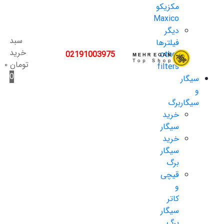
مکزیکو
Maxico
دیگر
سبد
فیلترها
خرید
02191003975
other
تومان
۰
filters
0
سیگار
و
سیگاربرگ
خرید
سیگار
خرید
سیگار
برگ
قیچی
و
کاتر
سیگار
برگ