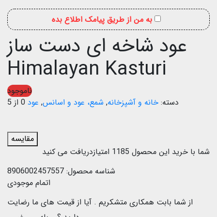
به من از طریق پیامک اطلاع بده
عود شاخه ای دست ساز
Himalayan Kasturi
ناموجود
دسته:
خانه و آشپزخانه
,
شمع، عود و اسانس
,
عود
0 از 5
مقایسه
شما با خرید این محصول
1185
امتیازدریافت می کنید
شناسه محصول:
8906002457557
اتمام موجودی
از شما بابت همکاری متشکریم .
آیا از قیمت های ما رضایت