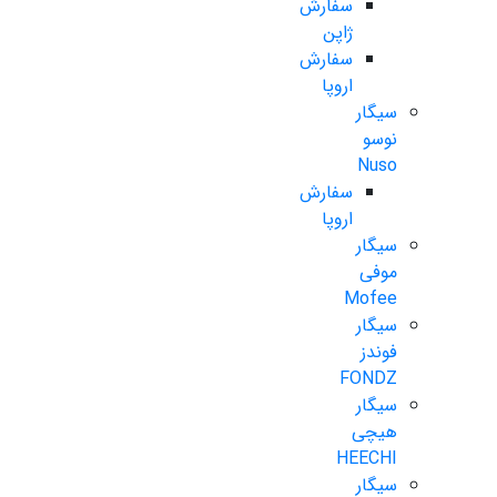
سفارش
ژاپن
سفارش
اروپا
سیگار
نوسو
Nuso
سفارش
اروپا
سیگار
موفی
Mofee
سیگار
فوندز
FONDZ
سیگار
هیچی
HEECHI
سیگار