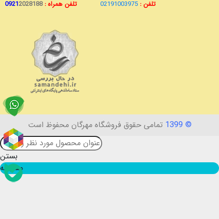
تلفن :
02191003975
تلفن همراه :
2028188
0921
© 1399
تمامی حقوق فروشگاه مهرگان محفوظ است
بستن
مقایسه