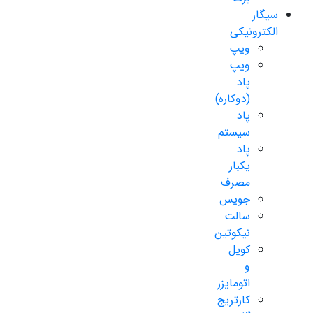
سیگار
الکترونیکی
ویپ
ویپ
پاد
(دوکاره)
پاد
سیستم
پاد
یکبار
مصرف
جویس
سالت
نیکوتین
کویل
و
اتومایزر
کارتریج