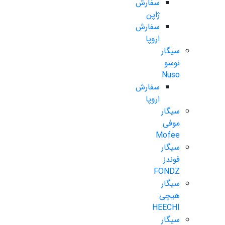
سفارش
ژاپن
سفارش
اروپا
سیگار
نوسو
Nuso
سفارش
اروپا
سیگار
موفی
Mofee
سیگار
فوندز
FONDZ
سیگار
هیچی
HEECHI
سیگار