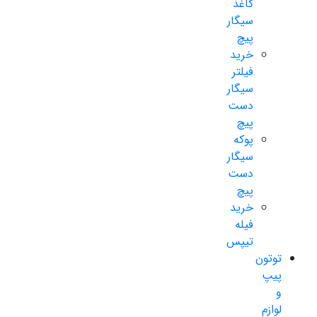
کاغذ
سیگار
پیچ
خرید
فیلتر
سیگار
دست
پیچ
پوکه
سیگار
دست
پیچ
خرید
فیله
تیپس
توتون
پیپ
و
لوازم