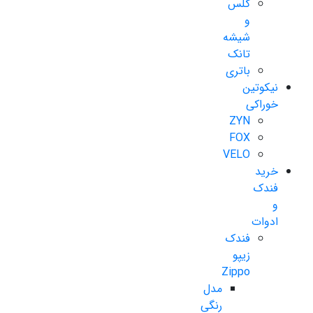
گلس
و
شیشه
تانک
باتری
نیکوتین
خوراکی
ZYN
FOX
VELO
خرید
فندک
و
ادوات
فندک
زیپو
Zippo
مدل
رنگی