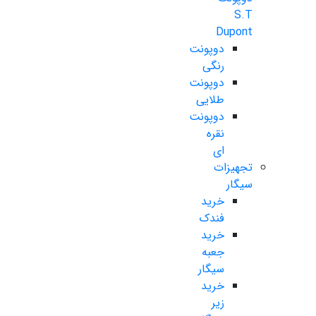
S.T
Dupont
دوپونت
رنگی
دوپونت
طلایی
دوپونت
نقره
ای
تجهیزات
سیگار
خرید
فندک
خرید
جعبه
سیگار
خرید
زیر