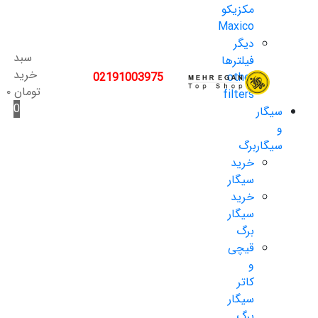
مکزیکو
Maxico
دیگر
سبد
فیلترها
خرید
02191003975
other
تومان
۰
filters
0
سیگار
و
سیگاربرگ
خرید
سیگار
خرید
سیگار
برگ
قیچی
و
کاتر
سیگار
برگ