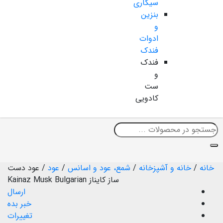
سیگاری
بنزین
و
ادوات
فندک
فندک
و
ست
کادویی
خانه
/
خانه و آشپزخانه
/
شمع، عود و اسانس
/
عود
/
عود دست
ساز کایناز Kainaz Musk Bulgarian
ارسال
خبر بده
تغییرات