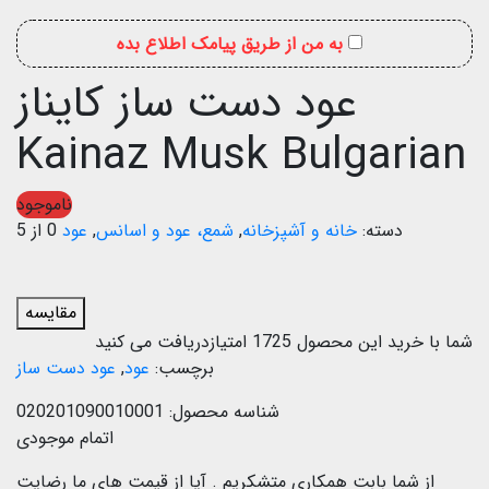
به من از طریق پیامک اطلاع بده
عود دست ساز کایناز
Kainaz Musk Bulgarian
ناموجود
دسته:
خانه و آشپزخانه
,
شمع، عود و اسانس
,
عود
0 از 5
مقایسه
شما با خرید این محصول
1725
امتیازدریافت می کنید
برچسب:
عود
,
عود دست ساز
شناسه محصول:
020201090010001
اتمام موجودی
از شما بابت همکاری متشکریم .
آیا از قیمت های ما رضایت