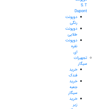
S.T
Dupont
دوپونت
رنگی
دوپونت
طلایی
دوپونت
نقره
ای
تجهیزات
سیگار
خرید
فندک
خرید
جعبه
سیگار
خرید
زیر