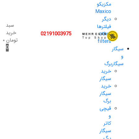
مکزیکو
Maxico
دیگر
سبد
فیلترها
خرید
02191003975
other
تومان
۰
filters
0
سیگار
و
سیگاربرگ
خرید
سیگار
خرید
سیگار
برگ
قیچی
و
کاتر
سیگار
برگ