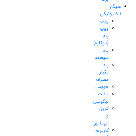
سیگار
الکترونیکی
ویپ
ویپ
پاد
(دوکاره)
پاد
سیستم
پاد
یکبار
مصرف
جویس
سالت
نیکوتین
کویل
و
اتومایزر
کارتریج