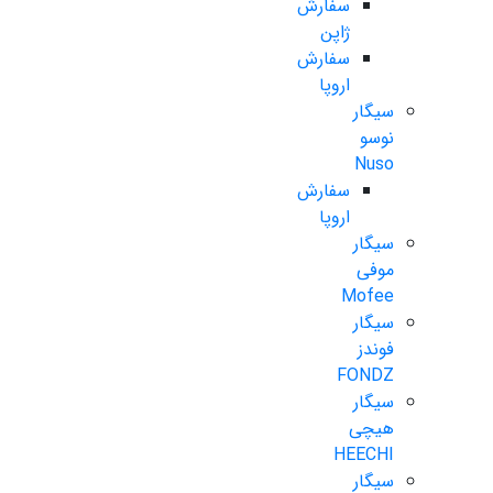
سفارش
ژاپن
سفارش
اروپا
سیگار
نوسو
Nuso
سفارش
اروپا
سیگار
موفی
Mofee
سیگار
فوندز
FONDZ
سیگار
هیچی
HEECHI
سیگار