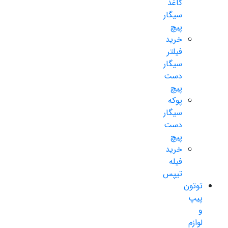
کاغذ
سیگار
پیچ
خرید
فیلتر
سیگار
دست
پیچ
پوکه
سیگار
دست
پیچ
خرید
فیله
تیپس
توتون
پیپ
و
لوازم