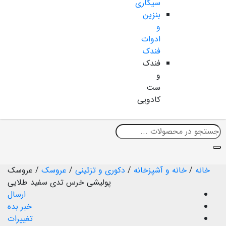
سیگاری
بنزین
و
ادوات
فندک
فندک
و
ست
کادویی
خانه
/
خانه و آشپزخانه
/
دکوری و تزئینی
/
عروسک
/
عروسک
پولیشی خرس تدی سفید طلایی
ارسال
خبر بده
تغییرات