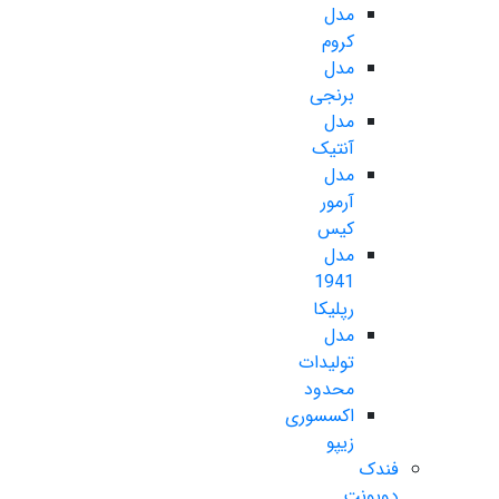
مدل
کروم
مدل
برنجی
مدل
آنتیک
مدل
آرمور
کیس
مدل
1941
رپلیکا
مدل
تولیدات
محدود
اکسسوری
زیپو
فندک
دوپونت