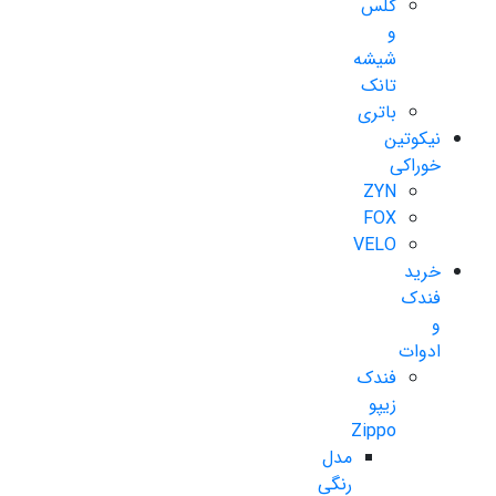
گلس
و
شیشه
تانک
باتری
نیکوتین
خوراکی
ZYN
FOX
VELO
خرید
فندک
و
ادوات
فندک
زیپو
Zippo
مدل
رنگی