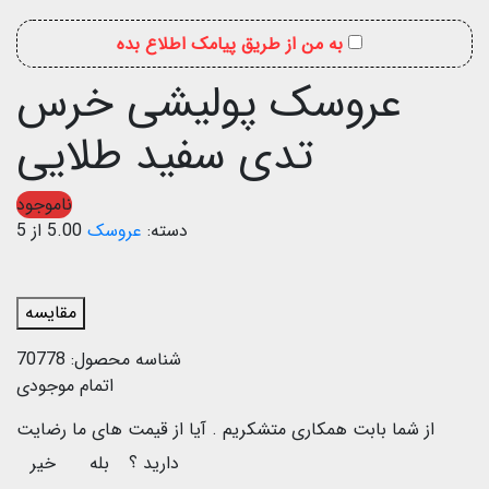
به من از طریق پیامک اطلاع بده
عروسک پولیشی خرس
تدی سفید طلایی
ناموجود
دسته:
عروسک
5.00 از 5
مقایسه
شناسه محصول:
70778
اتمام موجودی
از شما بابت همکاری متشکریم .
آیا از قیمت های ما رضایت
دارید ؟
بله
خیر