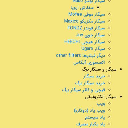
سیگار نوسو Nuso
سفارش اروپا
سیگار موفی Mofee
سیگار مکزیکو Maxico
سیگار فوندز FONDZ
سیگار جوی Joy
سیگار هیچی HEECHI
سیگار Ugare
دیگر فیلترها other filters
اکسسوری آیکاس
سیگار و سیگار برگ
خرید سیگار
خرید سیگار برگ
قیچی و کاتر سیگار برگ
سیگار الکترونیکی
ویپ
ویپ پاد (دوکاره)
پاد سیستم
پاد یکبار مصرف