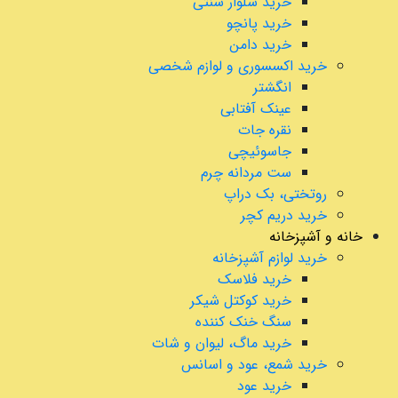
خرید شلوار سنتی
خرید پانچو
خرید دامن
خرید اکسسوری و لوازم شخصی
انگشتر
عینک آفتابی
نقره جات
جاسوئیچی
ست مردانه چرم
روتختی، بک دراپ
خرید دریم کچر
خانه و آشپزخانه
خرید لوازم آشپزخانه
خرید فلاسک
خرید کوکتل شیکر
سنگ خنک کننده
خرید ماگ، لیوان و شات
خرید شمع، عود و اسانس
خرید عود