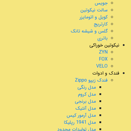
جویس
سالت نیکوتین
کویل و اتومایزر
کارتریج
گلس و شیشه تانک
باتری
نیکوتین خوراکی
ZYN
FOX
VELO
فندک و ادوات
فندک زیپو Zippo
مدل رنگی
مدل کروم
مدل برنجی
مدل آنتیک
مدل آرمور کیس
مدل 1941 رپلیکا
مدل تولیدات محدود