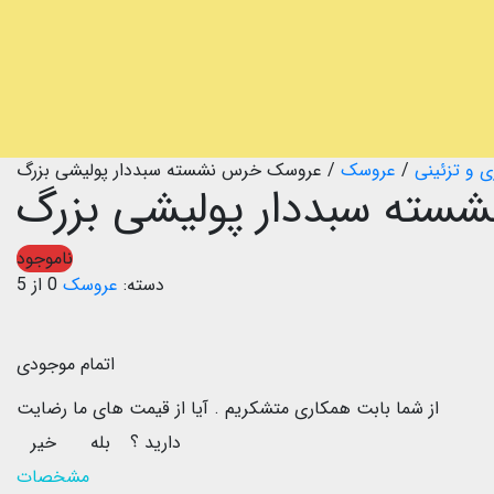
ی و تزئینی
/
عروسک
/
عروسک خرس نشسته سبددار پولیشی بزرگ
ته سبددار پولیشی بزرگ
ناموجود
دسته:
عروسک
0 از 5
اتمام موجودی
از شما بابت همکاری متشکریم .
آیا از قیمت های ما رضایت
دارید ؟
بله
خیر
مشخصات