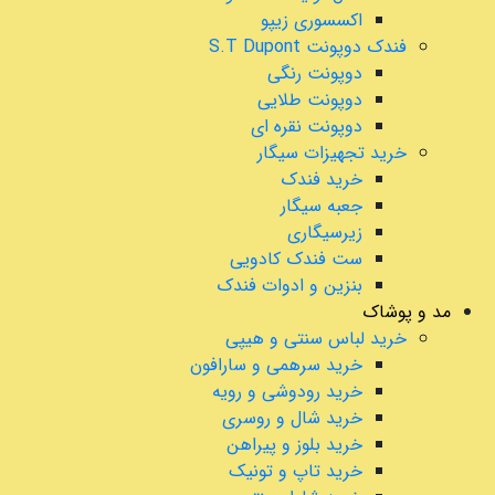
اکسسوری زیپو
فندک دوپونت S.T Dupont
دوپونت رنگی
دوپونت طلایی
دوپونت نقره ای
خرید تجهیزات سیگار
خرید فندک
جعبه سیگار
زیرسیگاری
ست فندک کادویی
بنزین و ادوات فندک
مد و پوشاک
خرید لباس سنتی و هیپی
خرید سرهمی و سارافون
خرید رودوشی و رویه
خرید شال و روسری
خرید بلوز و پیراهن
خرید تاپ و تونیک