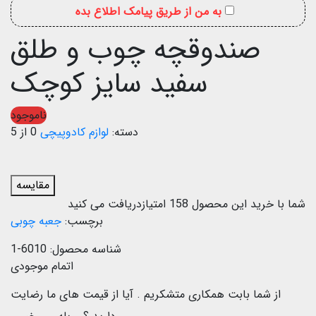
به من از طریق پیامک اطلاع بده
صندوقچه چوب و طلق
سفید سایز کوچک
ناموجود
دسته:
لوازم کادوپیچی
0 از 5
مقایسه
شما با خرید این محصول
158
امتیازدریافت می کنید
برچسب:
جعبه چوبی
شناسه محصول:
6010-1
اتمام موجودی
از شما بابت همکاری متشکریم .
آیا از قیمت های ما رضایت