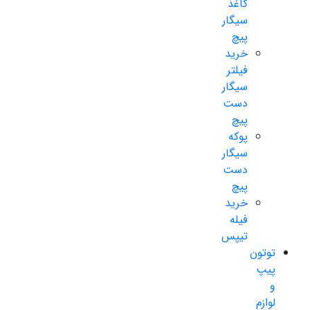
کاغذ
سیگار
پیچ
خرید
فیلتر
سیگار
دست
پیچ
پوکه
سیگار
دست
پیچ
خرید
فیله
تیپس
توتون
پیپ
و
لوازم