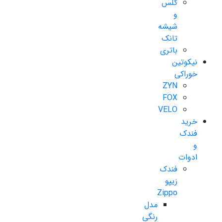
گلس
و
شیشه
تانک
باتری
نیکوتین
خوراکی
ZYN
FOX
VELO
خرید
فندک
و
ادوات
فندک
زیپو
Zippo
مدل
رنگی