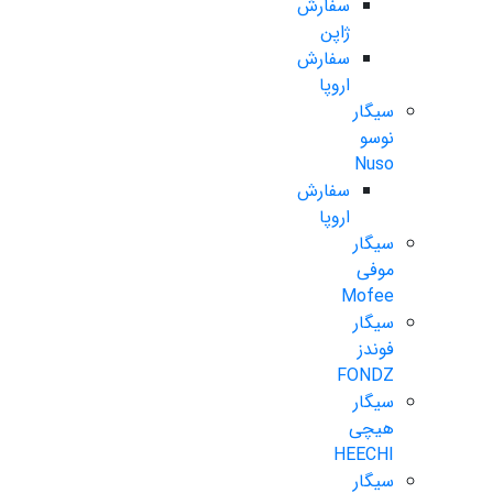
سفارش
ژاپن
سفارش
اروپا
سیگار
نوسو
Nuso
سفارش
اروپا
سیگار
موفی
Mofee
سیگار
فوندز
FONDZ
سیگار
هیچی
HEECHI
سیگار