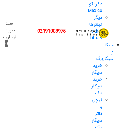
مکزیکو
Maxico
دیگر
سبد
فیلترها
خرید
02191003975
other
تومان
۰
filters
0
سیگار
و
سیگاربرگ
خرید
سیگار
خرید
سیگار
برگ
قیچی
و
کاتر
سیگار
برگ