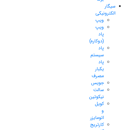
سیگار
الکترونیکی
ویپ
ویپ
پاد
(دوکاره)
پاد
سیستم
پاد
یکبار
مصرف
جویس
سالت
نیکوتین
کویل
و
اتومایزر
کارتریج