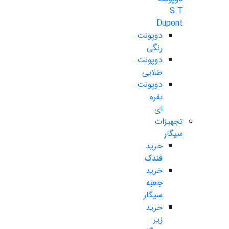
S.T
Dupont
دوپونت
رنگی
دوپونت
طلایی
دوپونت
نقره
ای
تجهیزات
سیگار
خرید
فندک
خرید
جعبه
سیگار
خرید
زیر