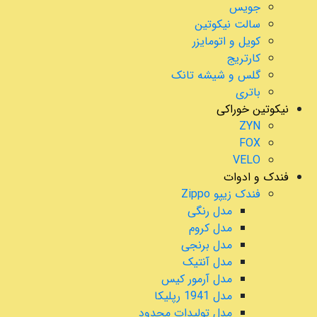
جویس
سالت نیکوتین
کویل و اتومایزر
کارتریج
گلس و شیشه تانک
باتری
نیکوتین خوراکی
ZYN
FOX
VELO
فندک و ادوات
فندک زیپو Zippo
مدل رنگی
مدل کروم
مدل برنجی
مدل آنتیک
مدل آرمور کیس
مدل 1941 رپلیکا
مدل تولیدات محدود