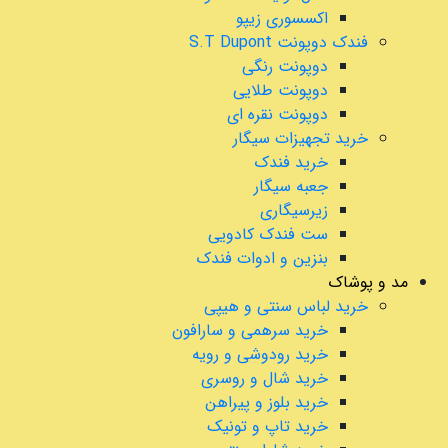
اکسسوری زیپو
فندک دوپونت S.T Dupont
دوپونت رنگی
دوپونت طلایی
دوپونت نقره ای
خرید تجهیزات سیگار
خرید فندک
جعبه سیگار
زیرسیگاری
ست فندک کادویی
بنزین و ادوات فندک
مد و پوشاک
خرید لباس سنتی و هیپی
خرید سرهمی و سارافون
خرید رودوشی و رویه
خرید شال و روسری
خرید بلوز و پیراهن
خرید تاپ و تونیک