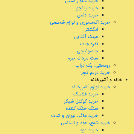
خرید شلوار سنتی
خرید پانچو
خرید دامن
خرید اکسسوری و لوازم شخصی
انگشتر
عینک آفتابی
نقره جات
جاسوئیچی
ست مردانه چرم
روتختی، بک دراپ
خرید دریم کچر
خانه و آشپزخانه
خرید لوازم آشپزخانه
خرید فلاسک
خرید کوکتل شیکر
سنگ خنک کننده
خرید ماگ، لیوان و شات
خرید شمع، عود و اسانس
خرید عود