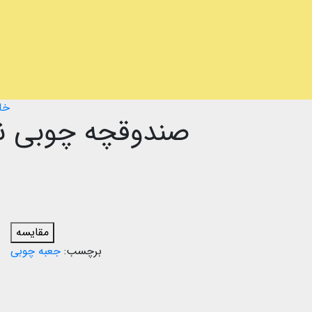
خا
صندوقچه چوبی نق
مقایسه
برچسب:
جعبه چوبی