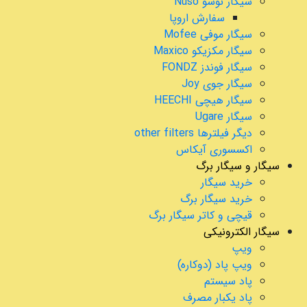
سیگار نوسو Nuso
سفارش اروپا
سیگار موفی Mofee
سیگار مکزیکو Maxico
سیگار فوندز FONDZ
سیگار جوی Joy
سیگار هیچی HEECHI
سیگار Ugare
دیگر فیلترها other filters
اکسسوری آیکاس
سیگار و سیگار برگ
خرید سیگار
خرید سیگار برگ
قیچی و کاتر سیگار برگ
سیگار الکترونیکی
ویپ
ویپ پاد (دوکاره)
پاد سیستم
پاد یکبار مصرف