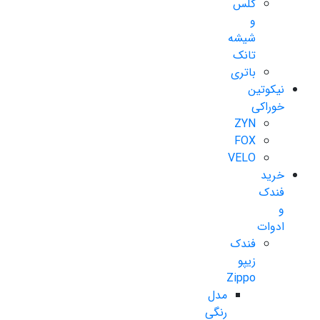
گلس
و
شیشه
تانک
باتری
نیکوتین
خوراکی
ZYN
FOX
VELO
خرید
فندک
و
ادوات
فندک
زیپو
Zippo
مدل
رنگی