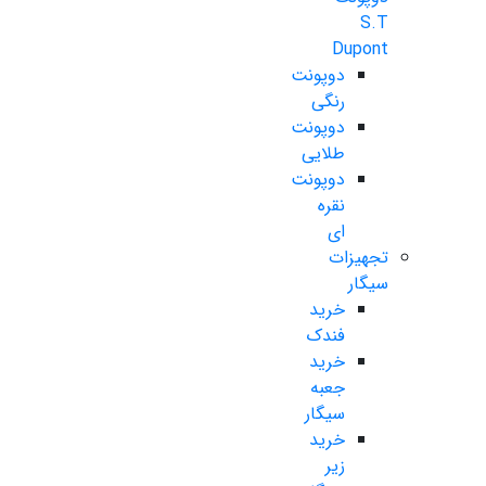
S.T
Dupont
دوپونت
رنگی
دوپونت
طلایی
دوپونت
نقره
ای
تجهیزات
سیگار
خرید
فندک
خرید
جعبه
سیگار
خرید
زیر