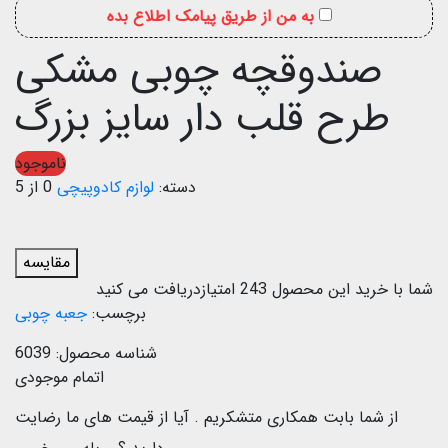
به من از طریق پیامک اطلاع بده
صندوقچه چوبی مشکی
طرح قلب دار سایز بزرگ
ناموجود
دسته:
لوازم کادوپیچی
0 از 5
مقایسه
شما با خرید این محصول
243
امتیازدریافت می کنید
برچسب:
جعبه چوبی
شناسه محصول:
6039
اتمام موجودی
از شما بابت همکاری متشکریم .
آیا از قیمت های ما رضایت