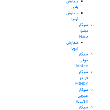
سفارش
ژاپن
سفارش
اروپا
سیگار
نوسو
Nuso
سفارش
اروپا
سیگار
موفی
Mofee
سیگار
فوندز
FONDZ
سیگار
هیچی
HEECHI
سیگار