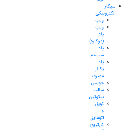
سیگار
الکترونیکی
ویپ
ویپ
پاد
(دوکاره)
پاد
سیستم
پاد
یکبار
مصرف
جویس
سالت
نیکوتین
کویل
و
اتومایزر
کارتریج