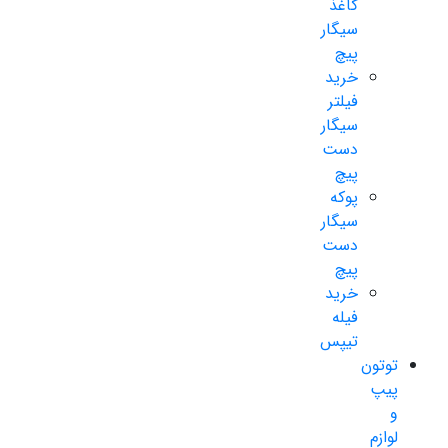
کاغذ
سیگار
پیچ
خرید
فیلتر
سیگار
دست
پیچ
پوکه
سیگار
دست
پیچ
خرید
فیله
تیپس
توتون
پیپ
و
لوازم