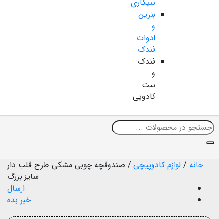
سیگاری
بنزین
و
ادوات
فندک
فندک
و
ست
کادویی
خانه
/
لوازم کادوپیچی
/
صندوقچه چوبی مشکی طرح قلب دار
سایز بزرگ
ارسال
خبر بده