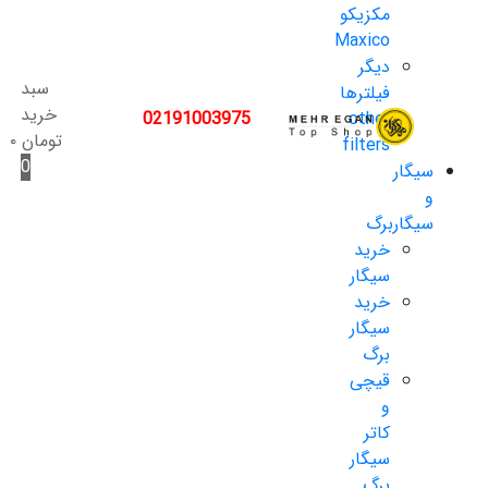
مکزیکو
Maxico
دیگر
سبد
فیلترها
خرید
02191003975
other
تومان
۰
filters
0
سیگار
و
سیگاربرگ
خرید
سیگار
خرید
سیگار
برگ
قیچی
و
کاتر
سیگار
برگ