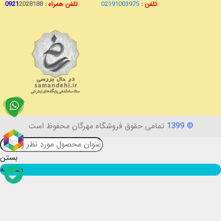
تلفن :
02191003975
تلفن همراه :
2028188
0921
© 1399
تمامی حقوق فروشگاه مهرگان محفوظ است
بستن
مقایسه