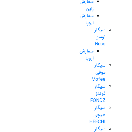
سفارش
ژاپن
سفارش
اروپا
سیگار
نوسو
Nuso
سفارش
اروپا
سیگار
موفی
Mofee
سیگار
فوندز
FONDZ
سیگار
هیچی
HEECHI
سیگار