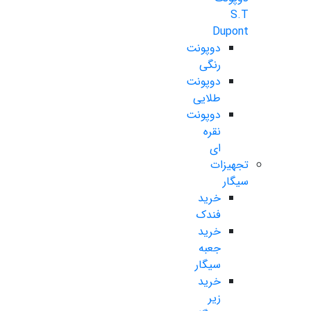
S.T
Dupont
دوپونت
رنگی
دوپونت
طلایی
دوپونت
نقره
ای
تجهیزات
سیگار
خرید
فندک
خرید
جعبه
سیگار
خرید
زیر