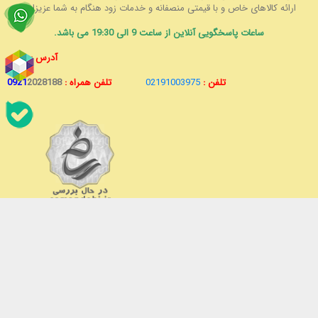
ارائه کالاهای خاص و با قیمتی منصفانه و خدمات زود هنگام به شما عزیزان.
ساعات پاسخگویی آنلاین از ساعت 9 الی 19:30 می باشد.
آدرس :
تهران
تلفن :
02191003975
تلفن همراه :
2028188
0921
© 1399
تمامی حقوق فروشگاه مهرگان محفوظ است
بستن