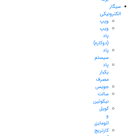
سیگار
الکترونیکی
ویپ
ویپ
پاد
(دوکاره)
پاد
سیستم
پاد
یکبار
مصرف
جویس
سالت
نیکوتین
کویل
و
اتومایزر
کارتریج