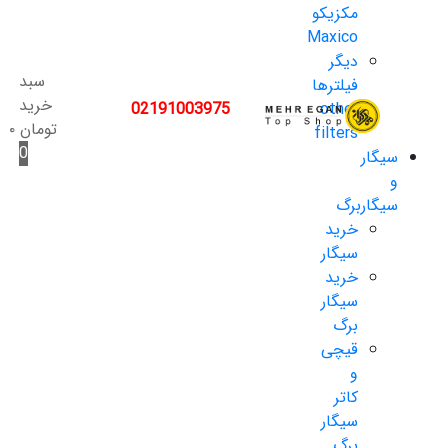
مکزیکو
Maxico
دیگر
سبد
فیلترها
خرید
02191003975
other
تومان
۰
filters
0
سیگار
و
سیگاربرگ
خرید
سیگار
خرید
سیگار
برگ
قیچی
و
کاتر
سیگار
برگ