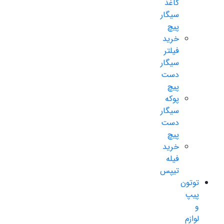
کاغذ
سیگار
پیچ
خرید
فیلتر
سیگار
دست
پیچ
پوکه
سیگار
دست
پیچ
خرید
فیله
تیپس
توتون
پیپ
و
لوازم