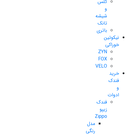
گلس
و
شیشه
تانک
باتری
نیکوتین
خوراکی
ZYN
FOX
VELO
خرید
فندک
و
ادوات
فندک
زیپو
Zippo
مدل
رنگی