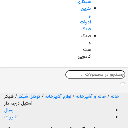
سیگاری
بنزین
و
ادوات
فندک
فندک
و
ست
کادویی
خانه
/
خانه و آشپزخانه
/
لوازم آشپزخانه
/
کوکتل شیکر
/
شیکر
استیل درجه دار
ارسال
تغییرات