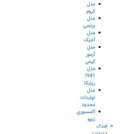
مدل
کروم
مدل
برنجی
مدل
آنتیک
مدل
آرمور
کیس
مدل
1941
رپلیکا
مدل
تولیدات
محدود
اکسسوری
زیپو
فندک
دوپونت