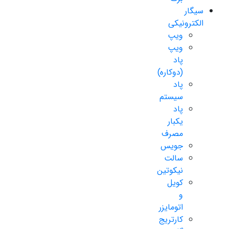
سیگار
الکترونیکی
ویپ
ویپ
پاد
(دوکاره)
پاد
سیستم
پاد
یکبار
مصرف
جویس
سالت
نیکوتین
کویل
و
اتومایزر
کارتریج