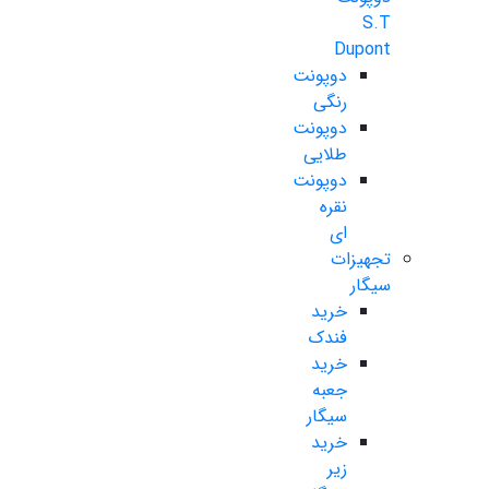
S.T
Dupont
دوپونت
رنگی
دوپونت
طلایی
دوپونت
نقره
ای
تجهیزات
سیگار
خرید
فندک
خرید
جعبه
سیگار
خرید
زیر