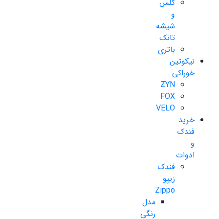
گلس
و
شیشه
تانک
باتری
نیکوتین
خوراکی
ZYN
FOX
VELO
خرید
فندک
و
ادوات
فندک
زیپو
Zippo
مدل
رنگی