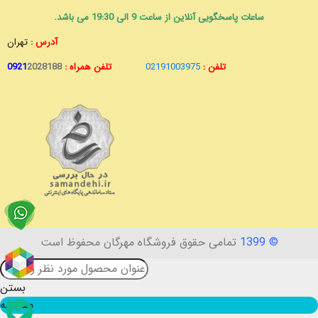
ساعات پاسخگویی آنلاین از ساعت 9 الی 19:30 می باشد.
آدرس :
تهران
تلفن :
02191003975
تلفن همراه :
2028188
0921
© 1399
تمامی حقوق فروشگاه مهرگان محفوظ است
بستن
مقایسه