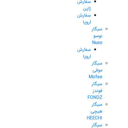
سفارش
ژاپن
سفارش
اروپا
سیگار
نوسو
Nuso
سفارش
اروپا
سیگار
موفی
Mofee
سیگار
فوندز
FONDZ
سیگار
هیچی
HEECHI
سیگار