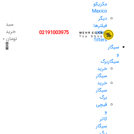
مکزیکو
Maxico
دیگر
سبد
فیلترها
خرید
02191003975
other
تومان
۰
filters
0
سیگار
و
سیگاربرگ
خرید
سیگار
خرید
سیگار
برگ
قیچی
و
کاتر
سیگار
برگ