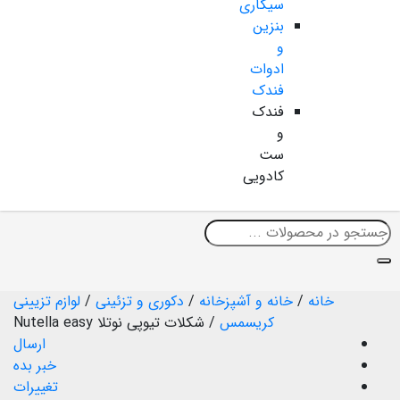
سیگاری
بنزین
و
ادوات
فندک
فندک
و
ست
کادویی
خانه
/
خانه و آشپزخانه
/
دکوری و تزئینی
/
لوازم تزیینی
کریسمس
/
شکلات تیوپی نوتلا Nutella easy
ارسال
خبر بده
تغییرات