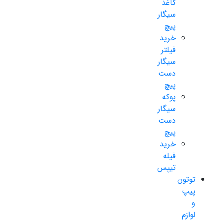
کاغذ
سیگار
پیچ
خرید
فیلتر
سیگار
دست
پیچ
پوکه
سیگار
دست
پیچ
خرید
فیله
تیپس
توتون
پیپ
و
لوازم