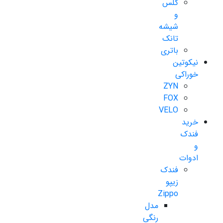
گلس
و
شیشه
تانک
باتری
نیکوتین
خوراکی
ZYN
FOX
VELO
خرید
فندک
و
ادوات
فندک
زیپو
Zippo
مدل
رنگی