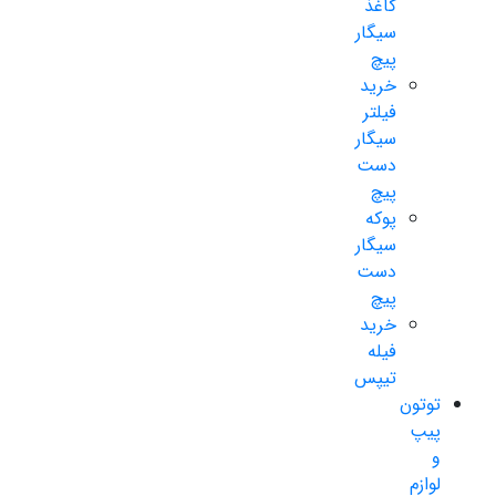
کاغذ
سیگار
پیچ
خرید
فیلتر
سیگار
دست
پیچ
پوکه
سیگار
دست
پیچ
خرید
فیله
تیپس
توتون
پیپ
و
لوازم