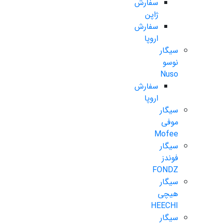
سفارش
ژاپن
سفارش
اروپا
سیگار
نوسو
Nuso
سفارش
اروپا
سیگار
موفی
Mofee
سیگار
فوندز
FONDZ
سیگار
هیچی
HEECHI
سیگار