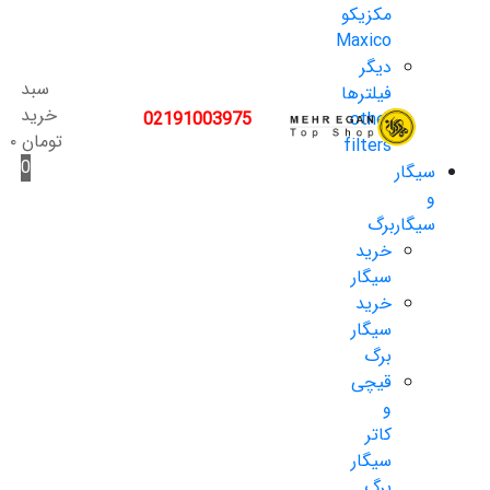
مکزیکو
Maxico
دیگر
سبد
فیلترها
خرید
02191003975
other
تومان
۰
filters
0
سیگار
و
سیگاربرگ
خرید
سیگار
خرید
سیگار
برگ
قیچی
و
کاتر
سیگار
برگ