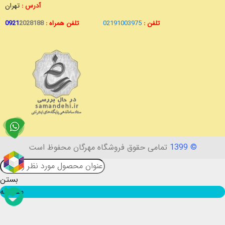
آدرس :
تهران
تلفن :
02191003975
تلفن همراه :
2028188
0921
© 1399
تمامی حقوق فروشگاه مهرگان محفوظ است
بستن
مقایسه