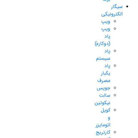
سیگار
الکترونیکی
ویپ
ویپ
پاد
(دوکاره)
پاد
سیستم
پاد
یکبار
مصرف
جویس
سالت
نیکوتین
کویل
و
اتومایزر
کارتریج