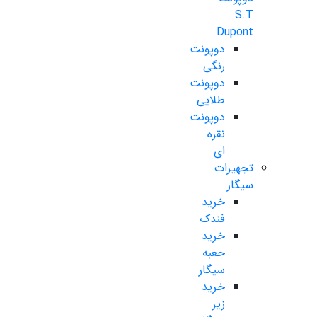
S.T
Dupont
دوپونت
رنگی
دوپونت
طلایی
دوپونت
نقره
ای
تجهیزات
سیگار
خرید
فندک
خرید
جعبه
سیگار
خرید
زیر