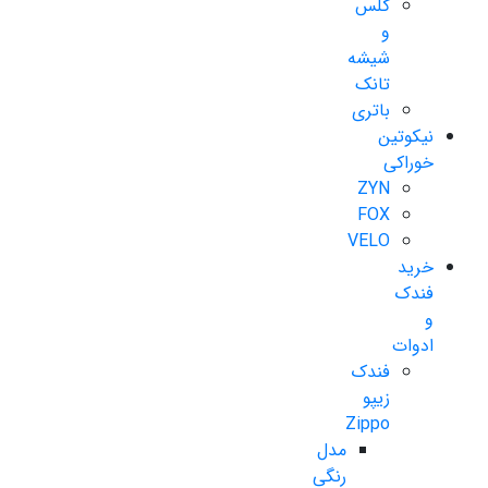
گلس
و
شیشه
تانک
باتری
نیکوتین
خوراکی
ZYN
FOX
VELO
خرید
فندک
و
ادوات
فندک
زیپو
Zippo
مدل
رنگی