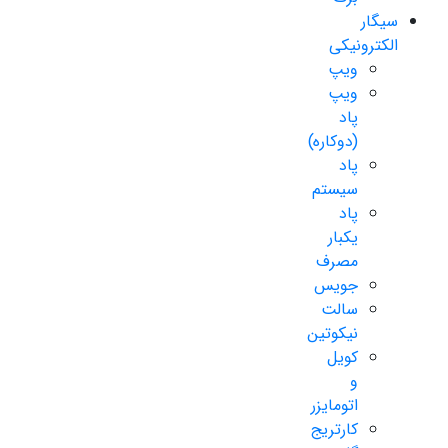
سیگار
الکترونیکی
ویپ
ویپ
پاد
(دوکاره)
پاد
سیستم
پاد
یکبار
مصرف
جویس
سالت
نیکوتین
کویل
و
اتومایزر
کارتریج