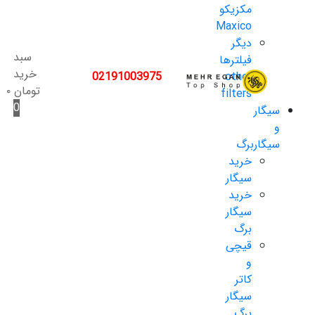
مکزیکو
Maxico
دیگر
سبد
فیلترها
خرید
02191003975
other
تومان
۰
filters
0
سیگار
و
سیگاربرگ
خرید
سیگار
خرید
سیگار
برگ
قیچی
و
کاتر
سیگار
برگ