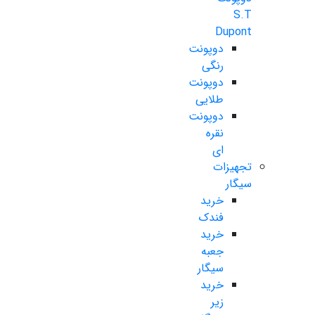
S.T
Dupont
دوپونت
رنگی
دوپونت
طلایی
دوپونت
نقره
ای
تجهیزات
سیگار
خرید
فندک
خرید
جعبه
سیگار
خرید
زیر