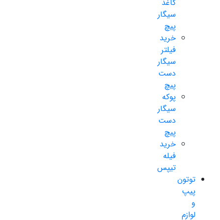
کاغذ
سیگار
پیچ
خرید
فیلتر
سیگار
دست
پیچ
پوکه
سیگار
دست
پیچ
خرید
فیله
تیپس
توتون
پیپ
و
لوازم