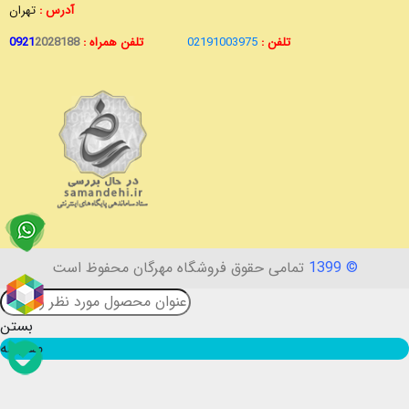
آدرس :
تهران
تلفن :
02191003975
تلفن همراه :
2028188
0921
© 1399
تمامی حقوق فروشگاه مهرگان محفوظ است
بستن
مقایسه