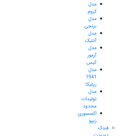
مدل
کروم
مدل
برنجی
مدل
آنتیک
مدل
آرمور
کیس
مدل
1941
رپلیکا
مدل
تولیدات
محدود
اکسسوری
زیپو
فندک
دوپونت