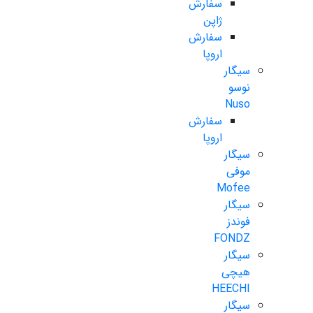
سفارش
ژاپن
سفارش
اروپا
سیگار
نوسو
Nuso
سفارش
اروپا
سیگار
موفی
Mofee
سیگار
فوندز
FONDZ
سیگار
هیچی
HEECHI
سیگار