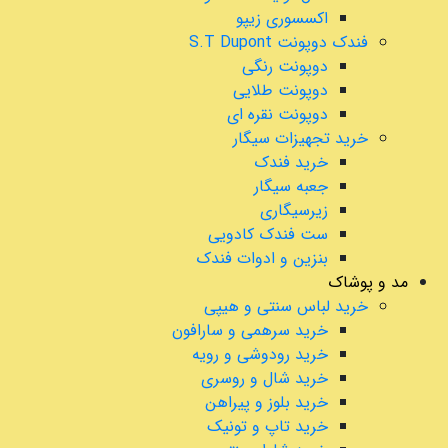
اکسسوری زیپو
فندک دوپونت S.T Dupont
دوپونت رنگی
دوپونت طلایی
دوپونت نقره ای
خرید تجهیزات سیگار
خرید فندک
جعبه سیگار
زیرسیگاری
ست فندک کادویی
بنزین و ادوات فندک
مد و پوشاک
خرید لباس سنتی و هیپی
خرید سرهمی و سارافون
خرید رودوشی و رویه
خرید شال و روسری
خرید بلوز و پیراهن
خرید تاپ و تونیک