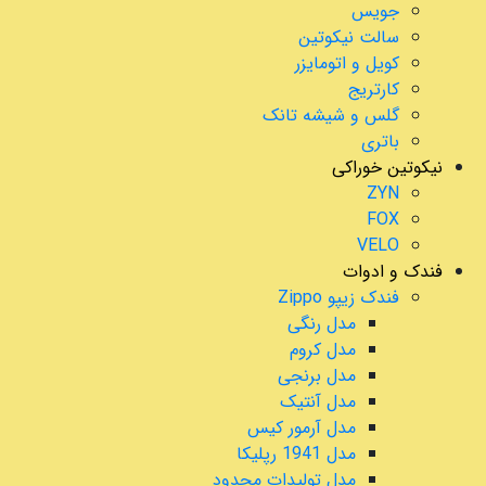
جویس
سالت نیکوتین
کویل و اتومایزر
کارتریج
گلس و شیشه تانک
باتری
نیکوتین خوراکی
ZYN
FOX
VELO
فندک و ادوات
فندک زیپو Zippo
مدل رنگی
مدل کروم
مدل برنجی
مدل آنتیک
مدل آرمور کیس
مدل 1941 رپلیکا
مدل تولیدات محدود