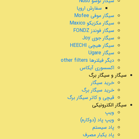
سیگار نوسو Nuso
سفارش اروپا
سیگار موفی Mofee
سیگار مکزیکو Maxico
سیگار فوندز FONDZ
سیگار جوی Joy
سیگار هیچی HEECHI
سیگار Ugare
دیگر فیلترها other filters
اکسسوری آیکاس
سیگار و سیگار برگ
خرید سیگار
خرید سیگار برگ
قیچی و کاتر سیگار برگ
سیگار الکترونیکی
ویپ
ویپ پاد (دوکاره)
پاد سیستم
پاد یکبار مصرف