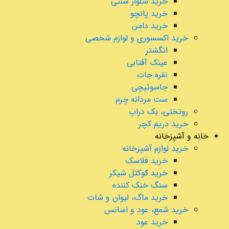
خرید شلوار سنتی
خرید پانچو
خرید دامن
خرید اکسسوری و لوازم شخصی
انگشتر
عینک آفتابی
نقره جات
جاسوئیچی
ست مردانه چرم
روتختی، بک دراپ
خرید دریم کچر
خانه و آشپزخانه
خرید لوازم آشپزخانه
خرید فلاسک
خرید کوکتل شیکر
سنگ خنک کننده
خرید ماگ، لیوان و شات
خرید شمع، عود و اسانس
خرید عود