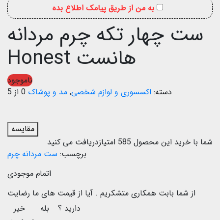
به من از طریق پیامک اطلاع بده
ست چهار تکه چرم مردانه
هانست Honest
ناموجود
دسته:
اکسسوری و لوازم شخصی
,
مد و پوشاک
0 از 5
مقایسه
شما با خرید این محصول
585
امتیازدریافت می کنید
برچسب:
ست مردانه چرم
اتمام موجودی
از شما بابت همکاری متشکریم .
آیا از قیمت های ما رضایت
دارید ؟
بله
خیر