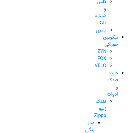
گلس
و
شیشه
تانک
باتری
نیکوتین
خوراکی
ZYN
FOX
VELO
خرید
فندک
و
ادوات
فندک
زیپو
Zippo
مدل
رنگی