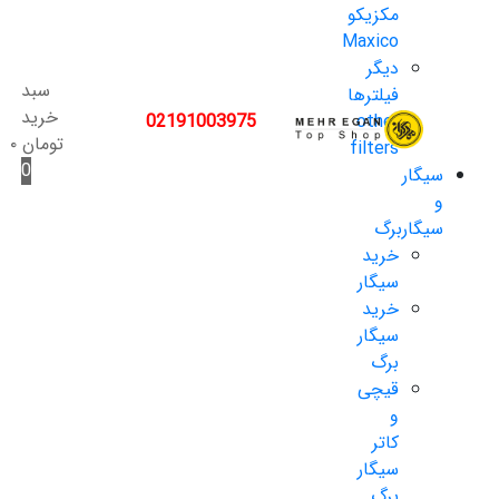
مکزیکو
Maxico
دیگر
سبد
فیلترها
خرید
02191003975
other
تومان
۰
filters
0
سیگار
و
سیگاربرگ
خرید
سیگار
خرید
سیگار
برگ
قیچی
و
کاتر
سیگار
برگ