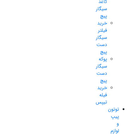
کاغذ
سیگار
پیچ
خرید
فیلتر
سیگار
دست
پیچ
پوکه
سیگار
دست
پیچ
خرید
فیله
تیپس
توتون
پیپ
و
لوازم