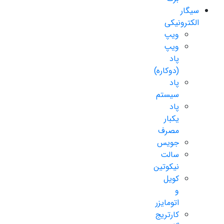
سیگار
الکترونیکی
ویپ
ویپ
پاد
(دوکاره)
پاد
سیستم
پاد
یکبار
مصرف
جویس
سالت
نیکوتین
کویل
و
اتومایزر
کارتریج