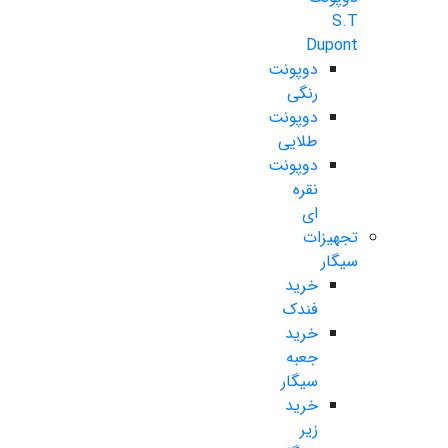
S.T
Dupont
دوپونت
رنگی
دوپونت
طلایی
دوپونت
نقره
ای
تجهیزات
سیگار
خرید
فندک
خرید
جعبه
سیگار
خرید
زیر