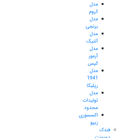
مدل
کروم
مدل
برنجی
مدل
آنتیک
مدل
آرمور
کیس
مدل
1941
رپلیکا
مدل
تولیدات
محدود
اکسسوری
زیپو
فندک
دوپونت