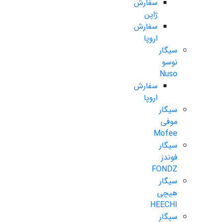
سفارش
ژاپن
سفارش
اروپا
سیگار
نوسو
Nuso
سفارش
اروپا
سیگار
موفی
Mofee
سیگار
فوندز
FONDZ
سیگار
هیچی
HEECHI
سیگار