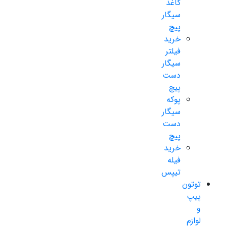
کاغذ
سیگار
پیچ
خرید
فیلتر
سیگار
دست
پیچ
پوکه
سیگار
دست
پیچ
خرید
فیله
تیپس
توتون
پیپ
و
لوازم