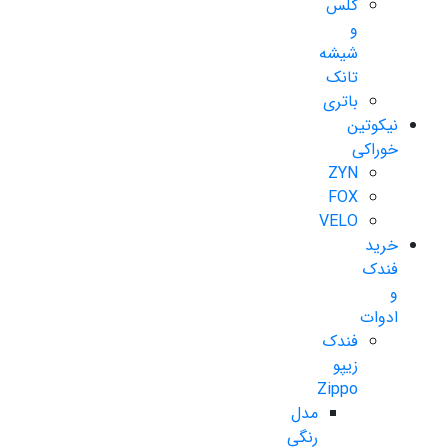
گلس
و
شیشه
تانک
باتری
نیکوتین
خوراکی
ZYN
FOX
VELO
خرید
فندک
و
ادوات
فندک
زیپو
Zippo
مدل
رنگی