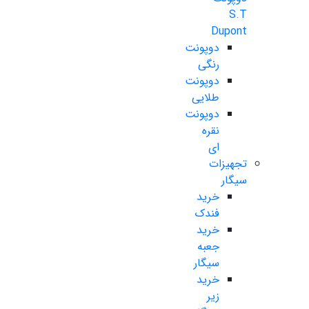
S.T
Dupont
دوپونت
رنگی
دوپونت
طلایی
دوپونت
نقره
ای
تجهیزات
سیگار
خرید
فندک
خرید
جعبه
سیگار
خرید
زیر