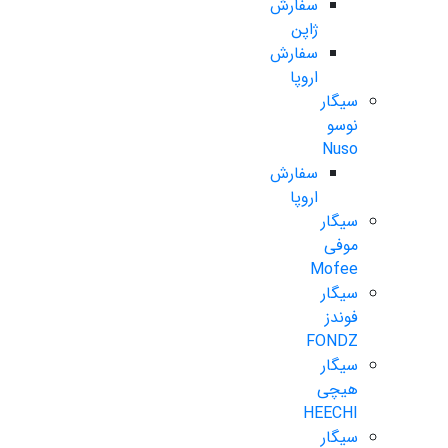
سفارش
ژاپن
سفارش
اروپا
سیگار
نوسو
Nuso
سفارش
اروپا
سیگار
موفی
Mofee
سیگار
فوندز
FONDZ
سیگار
هیچی
HEECHI
سیگار