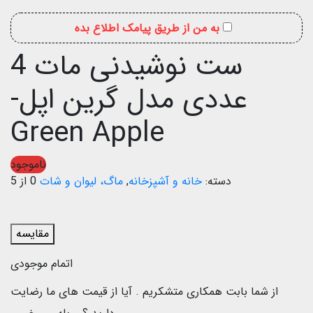
به من از طریق پیامک اطلاع بده
ست نوشیدنی مات 4
عددی مدل گرین اپل-
Green Apple
ناموجود
دسته:
خانه و آشپزخانه
,
ماگ، لیوان و شات
0 از 5
مقایسه
اتمام موجودی
از شما بابت همکاری متشکریم .
آیا از قیمت های ما رضایت