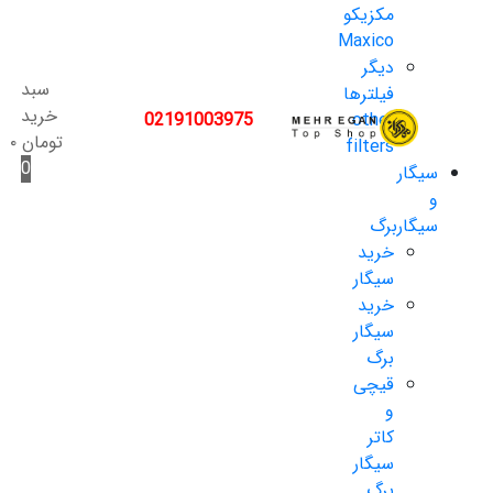
مکزیکو
Maxico
دیگر
سبد
فیلترها
خرید
02191003975
other
تومان
۰
filters
0
سیگار
و
سیگاربرگ
خرید
سیگار
خرید
سیگار
برگ
قیچی
و
کاتر
سیگار
برگ