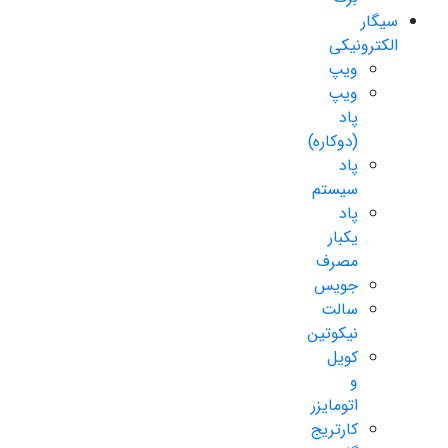
سیگار
الکترونیکی
ویپ
ویپ
پاد
(دوکاره)
پاد
سیستم
پاد
یکبار
مصرف
جویس
سالت
نیکوتین
کویل
و
اتومایزر
کارتریج