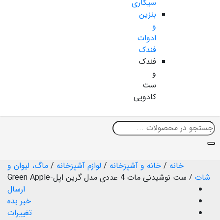
سیگاری
بنزین
و
ادوات
فندک
فندک
و
ست
کادویی
خانه
/
خانه و آشپزخانه
/
لوازم آشپزخانه
/
ماگ، لیوان و
شات
/
ست نوشیدنی مات 4 عددی مدل گرین اپل-Green Apple
ارسال
خبر بده
تغییرات