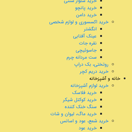
خرید شلوار سنتی
خرید پانچو
خرید دامن
خرید اکسسوری و لوازم شخصی
انگشتر
عینک آفتابی
نقره جات
جاسوئیچی
ست مردانه چرم
روتختی، بک دراپ
خرید دریم کچر
خانه و آشپزخانه
خرید لوازم آشپزخانه
خرید فلاسک
خرید کوکتل شیکر
سنگ خنک کننده
خرید ماگ، لیوان و شات
خرید شمع، عود و اسانس
خرید عود