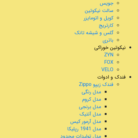
جویس
سالت نیکوتین
کویل و اتومایزر
کارتریج
گلس و شیشه تانک
باتری
نیکوتین خوراکی
ZYN
FOX
VELO
فندک و ادوات
فندک زیپو Zippo
مدل رنگی
مدل کروم
مدل برنجی
مدل آنتیک
مدل آرمور کیس
مدل 1941 رپلیکا
مدل تولیدات محدود