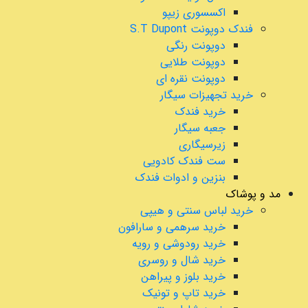
اکسسوری زیپو
فندک دوپونت S.T Dupont
دوپونت رنگی
دوپونت طلایی
دوپونت نقره ای
خرید تجهیزات سیگار
خرید فندک
جعبه سیگار
زیرسیگاری
ست فندک کادویی
بنزین و ادوات فندک
مد و پوشاک
خرید لباس سنتی و هیپی
خرید سرهمی و سارافون
خرید رودوشی و رویه
خرید شال و روسری
خرید بلوز و پیراهن
خرید تاپ و تونیک