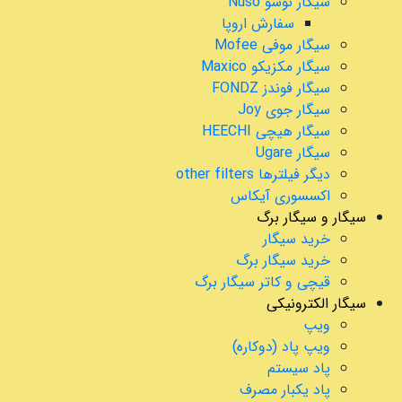
سیگار نوسو Nuso
سفارش اروپا
سیگار موفی Mofee
سیگار مکزیکو Maxico
سیگار فوندز FONDZ
سیگار جوی Joy
سیگار هیچی HEECHI
سیگار Ugare
دیگر فیلترها other filters
اکسسوری آیکاس
سیگار و سیگار برگ
خرید سیگار
خرید سیگار برگ
قیچی و کاتر سیگار برگ
سیگار الکترونیکی
ویپ
ویپ پاد (دوکاره)
پاد سیستم
پاد یکبار مصرف