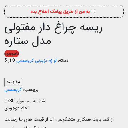
به من از طریق پیامک اطلاع بده
ریسه چراغ دار مفتولی
مدل ستاره
ناموجود
دسته:
لوازم تزیینی کریسمس
0 از 5
مقایسه
برچسب:
کریسمس
شناسه محصول:
2780
اتمام موجودی
از شما بابت همکاری متشکریم .
آیا از قیمت های ما رضایت