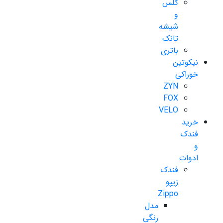
گلس
و
شیشه
تانک
باتری
نیکوتین
خوراکی
ZYN
FOX
VELO
خرید
فندک
و
ادوات
فندک
زیپو
Zippo
مدل
رنگی