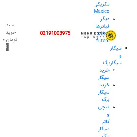
مکزیکو
Maxico
دیگر
سبد
فیلترها
خرید
02191003975
other
تومان
۰
filters
0
سیگار
و
سیگاربرگ
خرید
سیگار
خرید
سیگار
برگ
قیچی
و
کاتر
سیگار
برگ