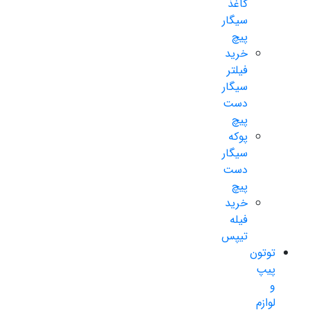
کاغذ
سیگار
پیچ
خرید
فیلتر
سیگار
دست
پیچ
پوکه
سیگار
دست
پیچ
خرید
فیله
تیپس
توتون
پیپ
و
لوازم