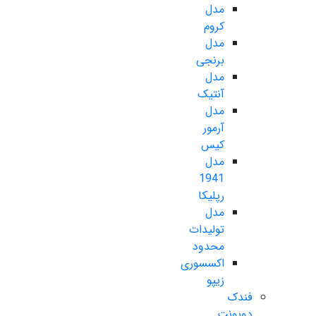
مدل
کروم
مدل
برنجی
مدل
آنتیک
مدل
آرمور
کیس
مدل
1941
رپلیکا
مدل
تولیدات
محدود
اکسسوری
زیپو
فندک
دوپونت