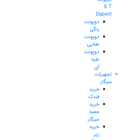
S.T
Dupont
دوپونت
رنگی
دوپونت
طلایی
دوپونت
نقره
ای
تجهیزات
سیگار
خرید
فندک
خرید
جعبه
سیگار
خرید
زیر