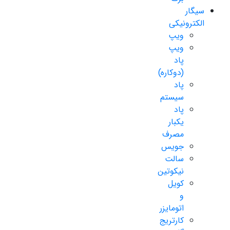
سیگار
الکترونیکی
ویپ
ویپ
پاد
(دوکاره)
پاد
سیستم
پاد
یکبار
مصرف
جویس
سالت
نیکوتین
کویل
و
اتومایزر
کارتریج