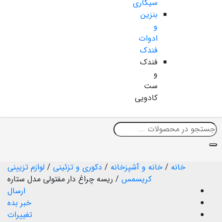
سیگاری
بنزین
و
ادوات
فندک
فندک
و
ست
کادویی
خانه
/
خانه و آشپزخانه
/
دکوری و تزئینی
/
لوازم تزیینی
کریسمس
/
ریسه چراغ دار مفتولی مدل ستاره
ارسال
خبر بده
تغییرات