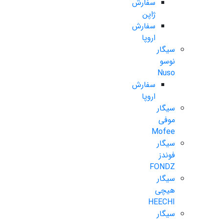
سفارش
ژاپن
سفارش
اروپا
سیگار
نوسو
Nuso
سفارش
اروپا
سیگار
موفی
Mofee
سیگار
فوندز
FONDZ
سیگار
هیچی
HEECHI
سیگار