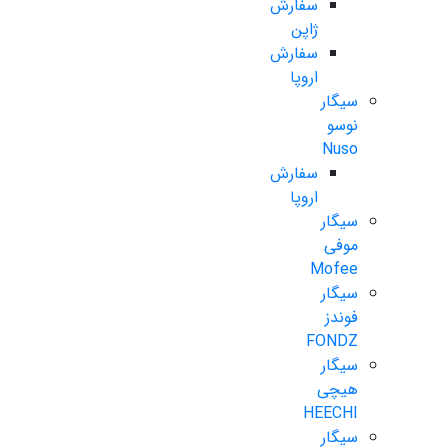
سفارش
ژاپن
سفارش
اروپا
سیگار
نوسو
Nuso
سفارش
اروپا
سیگار
موفی
Mofee
سیگار
فوندز
FONDZ
سیگار
هیچی
HEECHI
سیگار