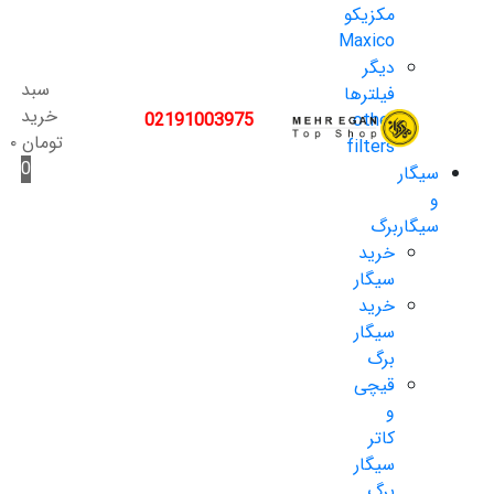
مکزیکو
Maxico
دیگر
سبد
فیلترها
خرید
02191003975
other
تومان
۰
filters
0
سیگار
و
سیگاربرگ
خرید
سیگار
خرید
سیگار
برگ
قیچی
و
کاتر
سیگار
برگ