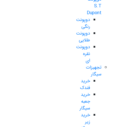
S.T
Dupont
دوپونت
رنگی
دوپونت
طلایی
دوپونت
نقره
ای
تجهیزات
سیگار
خرید
فندک
خرید
جعبه
سیگار
خرید
زیر