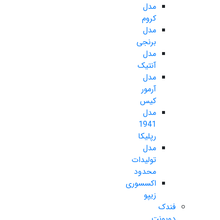
مدل
کروم
مدل
برنجی
مدل
آنتیک
مدل
آرمور
کیس
مدل
1941
رپلیکا
مدل
تولیدات
محدود
اکسسوری
زیپو
فندک
دوپونت