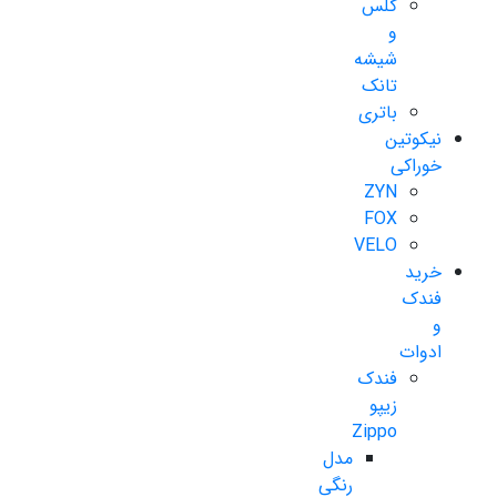
گلس
و
شیشه
تانک
باتری
نیکوتین
خوراکی
ZYN
FOX
VELO
خرید
فندک
و
ادوات
فندک
زیپو
Zippo
مدل
رنگی