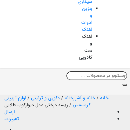
سیگاری
بنزین
و
ادوات
فندک
فندک
و
ست
کادویی
خانه
/
خانه و آشپزخانه
/
دکوری و تزئینی
/
لوازم تزیینی
کریسمس
/
ریسه درختی مدل دیوارکوب طلایی
ارسال
تغییرات