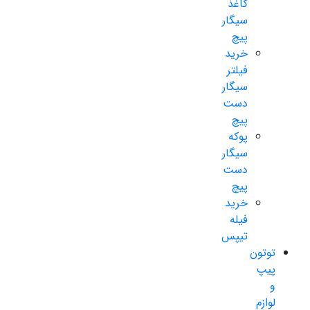
کاغذ
سیگار
پیچ
خرید
فیلتر
سیگار
دست
پیچ
پوکه
سیگار
دست
پیچ
خرید
فیله
تیپس
توتون
پیپ
و
لوازم