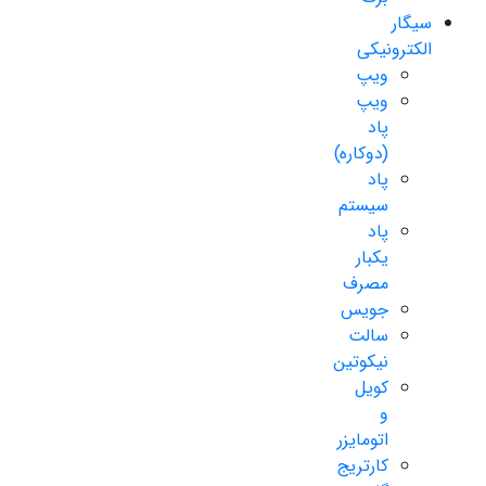
سیگار
الکترونیکی
ویپ
ویپ
پاد
(دوکاره)
پاد
سیستم
پاد
یکبار
مصرف
جویس
سالت
نیکوتین
کویل
و
اتومایزر
کارتریج