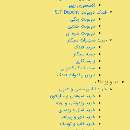
اکسسوری زیپو
فندک دوپونت S.T Dupont
دوپونت رنگی
دوپونت طلایی
دوپونت نقره ای
خرید تجهیزات سیگار
خرید فندک
جعبه سیگار
زیرسیگاری
ست فندک کادویی
بنزین و ادوات فندک
مد و پوشاک
خرید لباس سنتی و هیپی
خرید سرهمی و سارافون
خرید رودوشی و رویه
خرید شال و روسری
خرید بلوز و پیراهن
خرید تاپ و تونیک