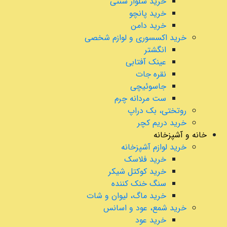
خرید شلوار سنتی
خرید پانچو
خرید دامن
خرید اکسسوری و لوازم شخصی
انگشتر
عینک آفتابی
نقره جات
جاسوئیچی
ست مردانه چرم
روتختی، بک دراپ
خرید دریم کچر
خانه و آشپزخانه
خرید لوازم آشپزخانه
خرید فلاسک
خرید کوکتل شیکر
سنگ خنک کننده
خرید ماگ، لیوان و شات
خرید شمع، عود و اسانس
خرید عود