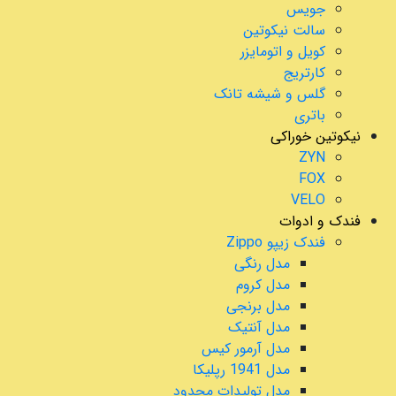
جویس
سالت نیکوتین
کویل و اتومایزر
کارتریج
گلس و شیشه تانک
باتری
نیکوتین خوراکی
ZYN
FOX
VELO
فندک و ادوات
فندک زیپو Zippo
مدل رنگی
مدل کروم
مدل برنجی
مدل آنتیک
مدل آرمور کیس
مدل 1941 رپلیکا
مدل تولیدات محدود