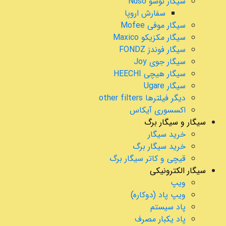
سیگار نوسو Nuso
سفارش اروپا
سیگار موفی Mofee
سیگار مکزیکو Maxico
سیگار فوندز FONDZ
سیگار جوی Joy
سیگار هیچی HEECHI
سیگار Ugare
دیگر فیلترها other filters
اکسسوری آیکاس
سیگار و سیگار برگ
خرید سیگار
خرید سیگار برگ
قیچی و کاتر سیگار برگ
سیگار الکترونیکی
ویپ
ویپ پاد (دوکاره)
پاد سیستم
پاد یکبار مصرف