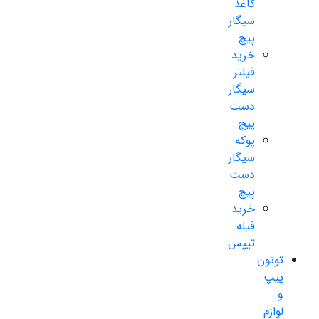
کاغذ
سیگار
پیچ
خرید
فیلتر
سیگار
دست
پیچ
پوکه
سیگار
دست
پیچ
خرید
فیله
تیپس
توتون
پیپ
و
لوازم