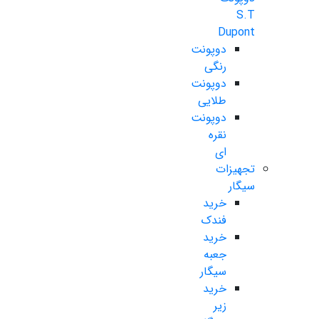
S.T
Dupont
دوپونت
رنگی
دوپونت
طلایی
دوپونت
نقره
ای
تجهیزات
سیگار
خرید
فندک
خرید
جعبه
سیگار
خرید
زیر