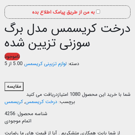
به من از طریق پیامک اطلاع بده
درخت کریسمس مدل برگ
سوزنی تزیین شده
ناموجود
دسته:
لوازم تزیینی کریسمس
5.00 از 5
مقایسه
شما با خرید این محصول
1080
امتیازدریافت می کنید
برچسب:
درخت کریسمس
,
کریسمس
شناسه محصول:
4256
اتمام موجودی
از شما بابت همکاری متشکریم .
آیا از قیمت های ما رضایت