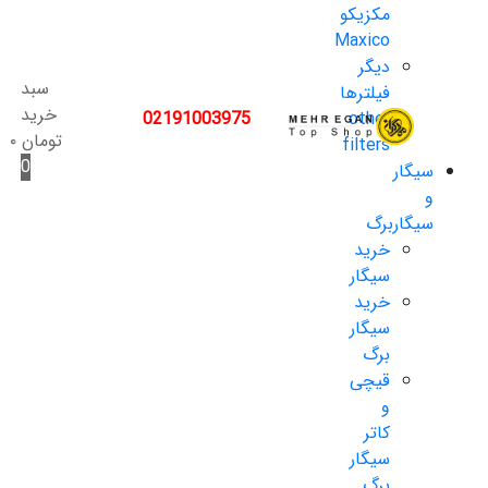
مکزیکو
Maxico
دیگر
سبد
فیلترها
خرید
02191003975
other
تومان
۰
filters
0
سیگار
و
سیگاربرگ
خرید
سیگار
خرید
سیگار
برگ
قیچی
و
کاتر
سیگار
برگ