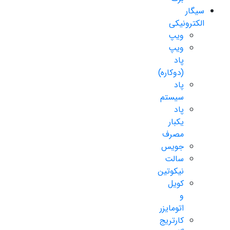
سیگار
الکترونیکی
ویپ
ویپ
پاد
(دوکاره)
پاد
سیستم
پاد
یکبار
مصرف
جویس
سالت
نیکوتین
کویل
و
اتومایزر
کارتریج