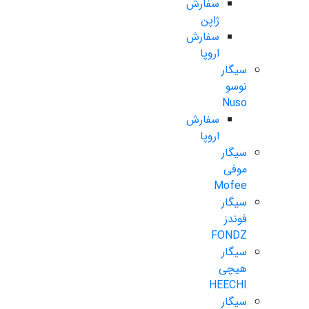
سفارش
ژاپن
سفارش
اروپا
سیگار
نوسو
Nuso
سفارش
اروپا
سیگار
موفی
Mofee
سیگار
فوندز
FONDZ
سیگار
هیچی
HEECHI
سیگار