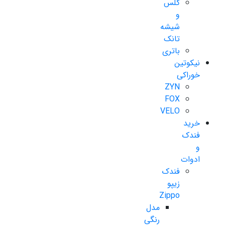
گلس
و
شیشه
تانک
باتری
نیکوتین
خوراکی
ZYN
FOX
VELO
خرید
فندک
و
ادوات
فندک
زیپو
Zippo
مدل
رنگی