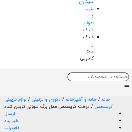
سیگاری
بنزین
و
ادوات
فندک
فندک
و
ست
کادویی
خانه
/
خانه و آشپزخانه
/
دکوری و تزئینی
/
لوازم تزیینی
کریسمس
/
درخت کریسمس مدل برگ سوزنی تزیین شده
ارسال
خبر بده
تغییرات