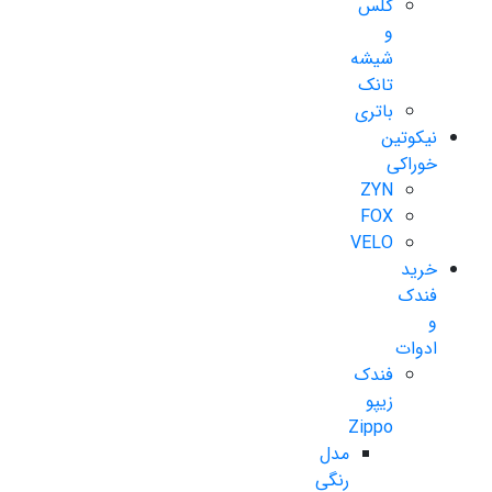
گلس
و
شیشه
تانک
باتری
نیکوتین
خوراکی
ZYN
FOX
VELO
خرید
فندک
و
ادوات
فندک
زیپو
Zippo
مدل
رنگی