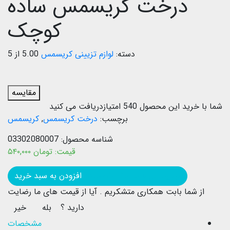
درخت کریسمس ساده
کوچک
دسته:
لوازم تزیینی کریسمس
5.00 از 5
مقایسه
شما با خرید این محصول
540
امتیازدریافت می کنید
برچسب:
درخت کریسمس
,
کریسمس
شناسه محصول:
03302080007
قیمت:
تومان
۵۴۰,۰۰۰
بروزرسانی قیمت: ۱۴۰۵/۰۳/۰۳
افزودن به سبد خرید
از شما بابت همکاری متشکریم .
آیا از قیمت های ما رضایت
دارید ؟
بله
خیر
مشخصات