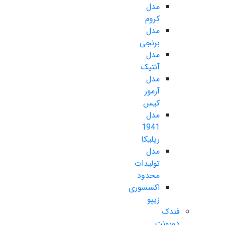
مدل
کروم
مدل
برنجی
مدل
آنتیک
مدل
آرمور
کیس
مدل
1941
رپلیکا
مدل
تولیدات
محدود
اکسسوری
زیپو
فندک
دوپونت