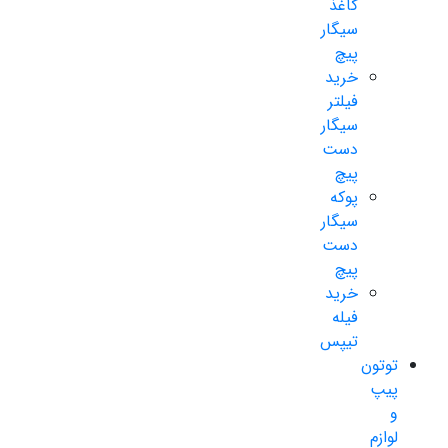
کاغذ
سیگار
پیچ
خرید
فیلتر
سیگار
دست
پیچ
پوکه
سیگار
دست
پیچ
خرید
فیله
تیپس
توتون
پیپ
و
لوازم