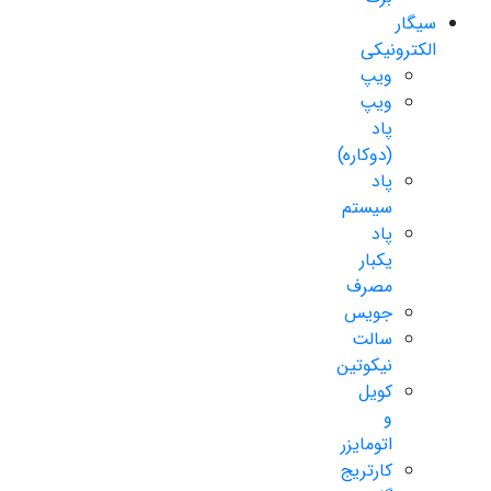
سیگار
الکترونیکی
ویپ
ویپ
پاد
(دوکاره)
پاد
سیستم
پاد
یکبار
مصرف
جویس
سالت
نیکوتین
کویل
و
اتومایزر
کارتریج