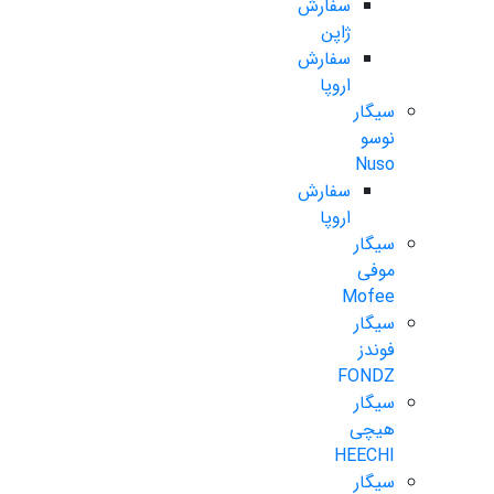
سفارش
ژاپن
سفارش
اروپا
سیگار
نوسو
Nuso
سفارش
اروپا
سیگار
موفی
Mofee
سیگار
فوندز
FONDZ
سیگار
هیچی
HEECHI
سیگار