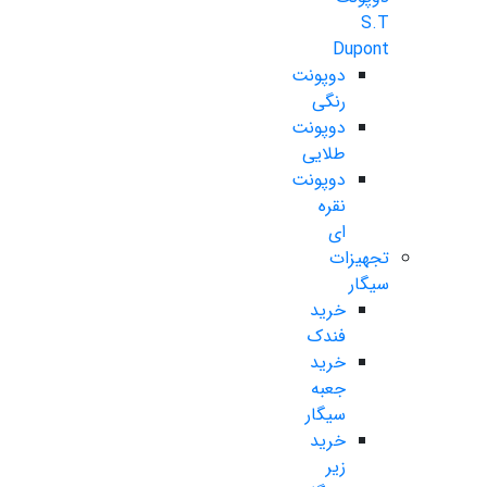
S.T
Dupont
دوپونت
رنگی
دوپونت
طلایی
دوپونت
نقره
ای
تجهیزات
سیگار
خرید
فندک
خرید
جعبه
سیگار
خرید
زیر