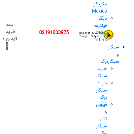
مکزیکو
Maxico
دیگر
سبد
فیلترها
خرید
02191003975
other
تومان
۰
filters
0
سیگار
و
سیگاربرگ
خرید
سیگار
خرید
سیگار
برگ
قیچی
و
کاتر
سیگار
برگ