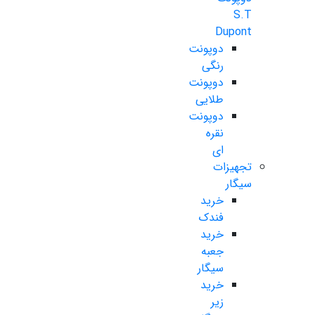
S.T
Dupont
دوپونت
رنگی
دوپونت
طلایی
دوپونت
نقره
ای
تجهیزات
سیگار
خرید
فندک
خرید
جعبه
سیگار
خرید
زیر