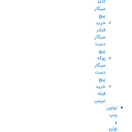
کاغذ
سیگار
پیچ
خرید
فیلتر
سیگار
دست
پیچ
پوکه
سیگار
دست
پیچ
خرید
فیله
تیپس
توتون
پیپ
و
لوازم