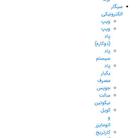
سیگار
الکترونیکی
ویپ
ویپ
پاد
(دوکاره)
پاد
سیستم
پاد
یکبار
مصرف
جویس
سالت
نیکوتین
کویل
و
اتومایزر
کارتریج