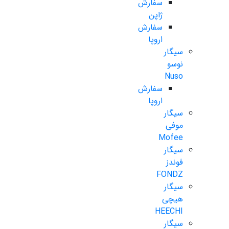
سفارش
ژاپن
سفارش
اروپا
سیگار
نوسو
Nuso
سفارش
اروپا
سیگار
موفی
Mofee
سیگار
فوندز
FONDZ
سیگار
هیچی
HEECHI
سیگار