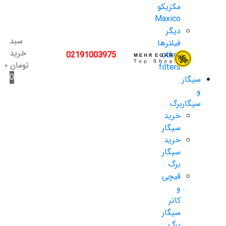
مکزیکو
Maxico
دیگر
سبد
فیلترها
خرید
02191003975
other
تومان
۰
filters
0
سیگار
و
سیگاربرگ
خرید
سیگار
خرید
سیگار
برگ
قیچی
و
کاتر
سیگار
برگ