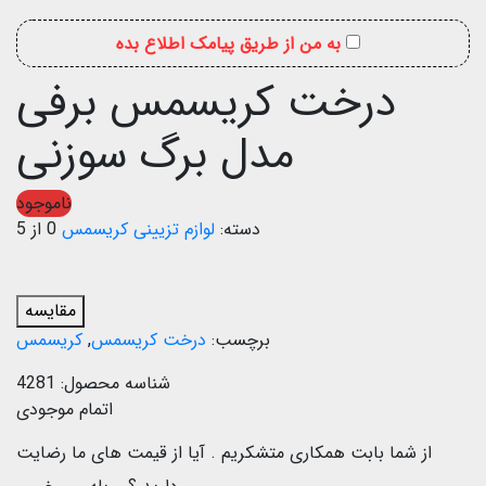
به من از طریق پیامک اطلاع بده
درخت کریسمس برفی
مدل برگ سوزنی
ناموجود
دسته:
لوازم تزیینی کریسمس
0 از 5
مقایسه
برچسب:
درخت کریسمس
,
کریسمس
شناسه محصول:
4281
اتمام موجودی
از شما بابت همکاری متشکریم .
آیا از قیمت های ما رضایت