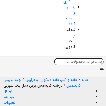
سیگاری
بنزین
و
ادوات
فندک
فندک
و
ست
کادویی
خانه
/
خانه و آشپزخانه
/
دکوری و تزئینی
/
لوازم تزیینی
کریسمس
/
درخت کریسمس برفی مدل برگ سوزنی
ارسال
خبر بده
تغییرات