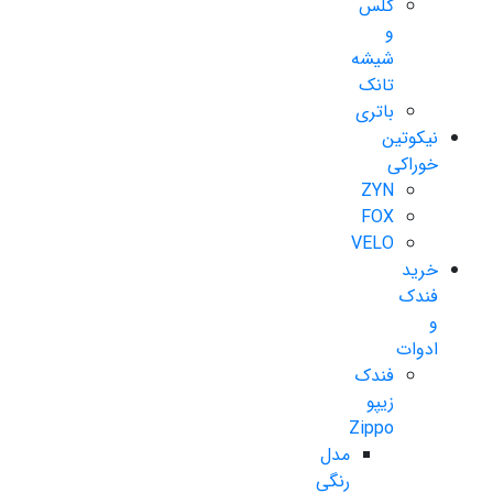
گلس
و
شیشه
تانک
باتری
نیکوتین
خوراکی
ZYN
FOX
VELO
خرید
فندک
و
ادوات
فندک
زیپو
Zippo
مدل
رنگی