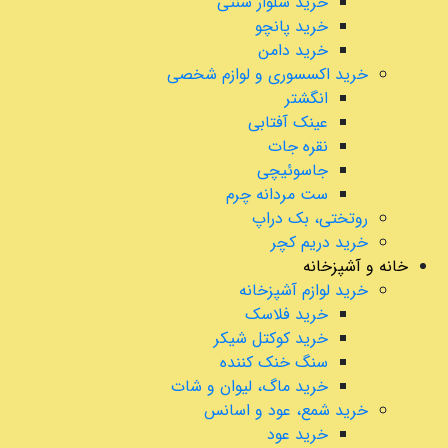
خرید شلوار سنتی
خرید پانچو
خرید دامن
خرید اکسسوری و لوازم شخصی
انگشتر
عینک آفتابی
نقره جات
جاسوئیچی
ست مردانه چرم
روتختی، بک دراپ
خرید دریم کچر
خانه و آشپزخانه
خرید لوازم آشپزخانه
خرید فلاسک
خرید کوکتل شیکر
سنگ خنک کننده
خرید ماگ، لیوان و شات
خرید شمع، عود و اسانس
خرید عود