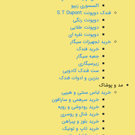
اکسسوری زیپو
فندک دوپونت S.T Dupont
دوپونت رنگی
دوپونت طلایی
دوپونت نقره ای
خرید تجهیزات سیگار
خرید فندک
جعبه سیگار
زیرسیگاری
ست فندک کادویی
بنزین و ادوات فندک
مد و پوشاک
خرید لباس سنتی و هیپی
خرید سرهمی و سارافون
خرید رودوشی و رویه
خرید شال و روسری
خرید بلوز و پیراهن
خرید تاپ و تونیک