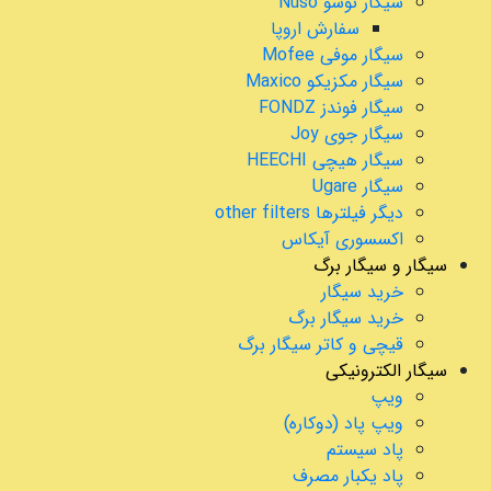
سیگار نوسو Nuso
سفارش اروپا
سیگار موفی Mofee
سیگار مکزیکو Maxico
سیگار فوندز FONDZ
سیگار جوی Joy
سیگار هیچی HEECHI
سیگار Ugare
دیگر فیلترها other filters
اکسسوری آیکاس
سیگار و سیگار برگ
خرید سیگار
خرید سیگار برگ
قیچی و کاتر سیگار برگ
سیگار الکترونیکی
ویپ
ویپ پاد (دوکاره)
پاد سیستم
پاد یکبار مصرف