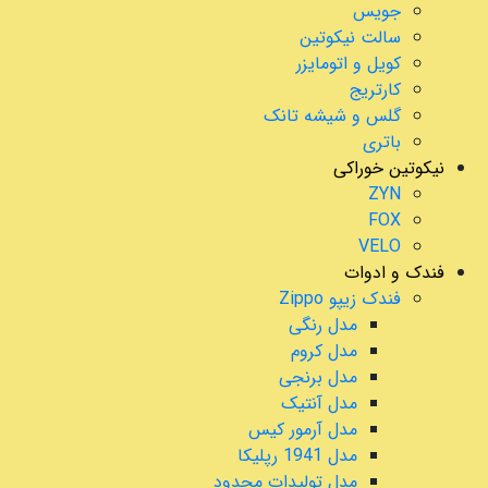
جویس
سالت نیکوتین
کویل و اتومایزر
کارتریج
گلس و شیشه تانک
باتری
نیکوتین خوراکی
ZYN
FOX
VELO
فندک و ادوات
فندک زیپو Zippo
مدل رنگی
مدل کروم
مدل برنجی
مدل آنتیک
مدل آرمور کیس
مدل 1941 رپلیکا
مدل تولیدات محدود