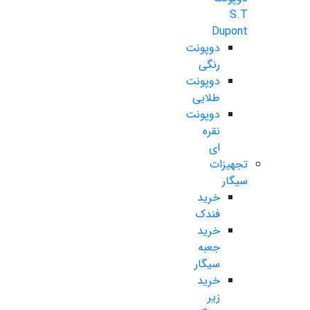
S.T
Dupont
دوپونت
رنگی
دوپونت
طلایی
دوپونت
نقره
ای
تجهیزات
سیگار
خرید
فندک
خرید
جعبه
سیگار
خرید
زیر