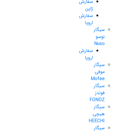
سفارش
ژاپن
سفارش
اروپا
سیگار
نوسو
Nuso
سفارش
اروپا
سیگار
موفی
Mofee
سیگار
فوندز
FONDZ
سیگار
هیچی
HEECHI
سیگار