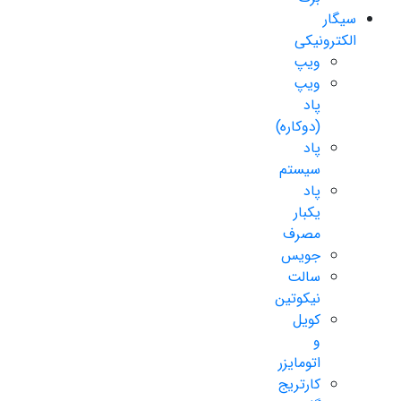
سیگار
الکترونیکی
ویپ
ویپ
پاد
(دوکاره)
پاد
سیستم
پاد
یکبار
مصرف
جویس
سالت
نیکوتین
کویل
و
اتومایزر
کارتریج