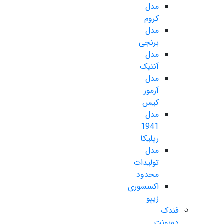
مدل
کروم
مدل
برنجی
مدل
آنتیک
مدل
آرمور
کیس
مدل
1941
رپلیکا
مدل
تولیدات
محدود
اکسسوری
زیپو
فندک
دوپونت