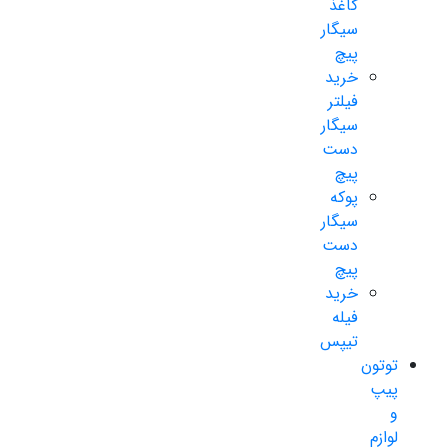
کاغذ
سیگار
پیچ
خرید
فیلتر
سیگار
دست
پیچ
پوکه
سیگار
دست
پیچ
خرید
فیله
تیپس
توتون
پیپ
و
لوازم