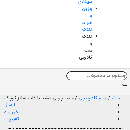
سیگاری
بنزین
و
ادوات
فندک
فندک
و
ست
کادویی
خانه
/
لوازم کادوپیچی
/
جعبه چوبی سفید با قلب سایز کوچک
ارسال
خبر بده
تغییرات