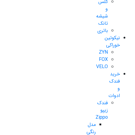
گلس
و
شیشه
تانک
باتری
نیکوتین
خوراکی
ZYN
FOX
VELO
خرید
فندک
و
ادوات
فندک
زیپو
Zippo
مدل
رنگی