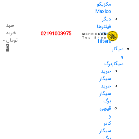
مکزیکو
Maxico
دیگر
سبد
فیلترها
خرید
02191003975
other
تومان
۰
filters
0
سیگار
و
سیگاربرگ
خرید
سیگار
خرید
سیگار
برگ
قیچی
و
کاتر
سیگار
برگ