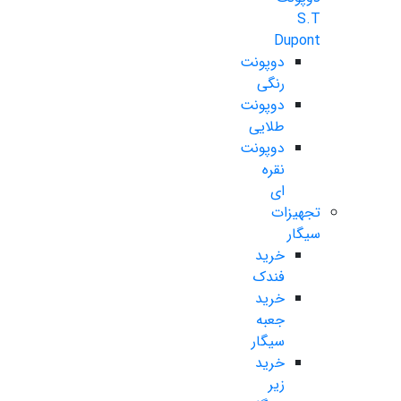
S.T
Dupont
دوپونت
رنگی
دوپونت
طلایی
دوپونت
نقره
ای
تجهیزات
سیگار
خرید
فندک
خرید
جعبه
سیگار
خرید
زیر