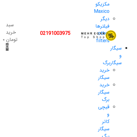
مکزیکو
Maxico
دیگر
سبد
فیلترها
خرید
02191003975
other
تومان
۰
filters
0
سیگار
و
سیگاربرگ
خرید
سیگار
خرید
سیگار
برگ
قیچی
و
کاتر
سیگار
برگ