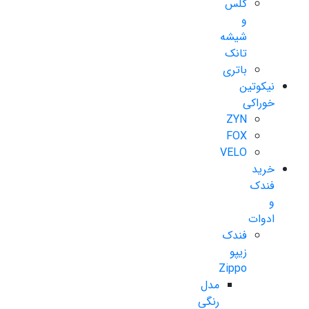
گلس
و
شیشه
تانک
باتری
نیکوتین
خوراکی
ZYN
FOX
VELO
خرید
فندک
و
ادوات
فندک
زیپو
Zippo
مدل
رنگی