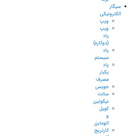
سیگار
الکترونیکی
ویپ
ویپ
پاد
(دوکاره)
پاد
سیستم
پاد
یکبار
مصرف
جویس
سالت
نیکوتین
کویل
و
اتومایزر
کارتریج