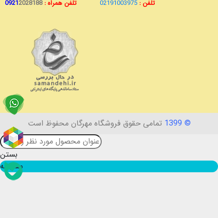
تلفن :
02191003975
تلفن همراه :
2028188
0921
© 1399
تمامی حقوق فروشگاه مهرگان محفوظ است
بستن
مقایسه