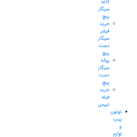
کاغذ
سیگار
پیچ
خرید
فیلتر
سیگار
دست
پیچ
پوکه
سیگار
دست
پیچ
خرید
فیله
تیپس
توتون
پیپ
و
لوازم