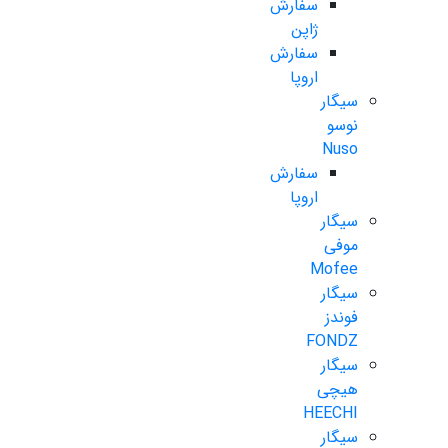
سفارش
ژاپن
سفارش
اروپا
سیگار
نوسو
Nuso
سفارش
اروپا
سیگار
موفی
Mofee
سیگار
فوندز
FONDZ
سیگار
هیچی
HEECHI
سیگار