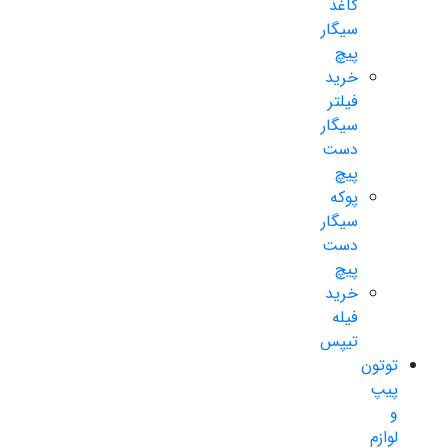
کاغذ
سیگار
پیچ
خرید
فیلتر
سیگار
دست
پیچ
پوکه
سیگار
دست
پیچ
خرید
فیله
تیپس
توتون
پیپ
و
لوازم