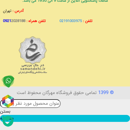
ساعات پاسخگویی آنلاین از ساعت 9 الی 19:30 می باشد.
آدرس :
تهران
تلفن :
02191003975
تلفن همراه :
2028188
0921
© 1399
تمامی حقوق فروشگاه مهرگان محفوظ است
بستن
مقایسه