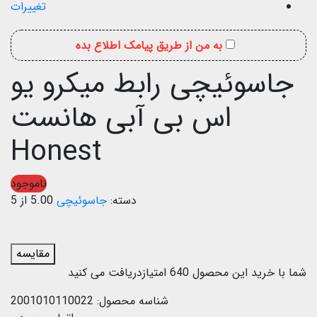
تغییرات
به من از طریق پیامک اطلاع بده
جاسوئیچی رابط میکرو یو
اس بی آبی هانست
Honest
ناموجود
دسته:
جاسوئیچی
5.00 از 5
مقایسه
شما با خرید این محصول
640
امتیازدریافت می کنید
شناسه محصول:
2001010110022