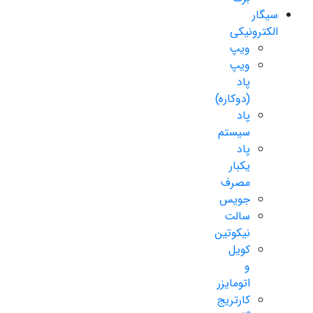
سیگار
الکترونیکی
ویپ
ویپ
پاد
(دوکاره)
پاد
سیستم
پاد
یکبار
مصرف
جویس
سالت
نیکوتین
کویل
و
اتومایزر
کارتریج