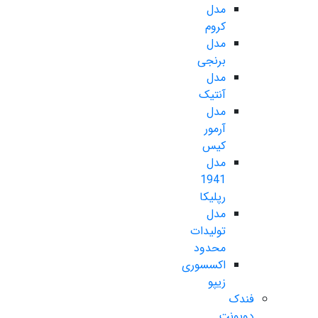
مدل
کروم
مدل
برنجی
مدل
آنتیک
مدل
آرمور
کیس
مدل
1941
رپلیکا
مدل
تولیدات
محدود
اکسسوری
زیپو
فندک
دوپونت