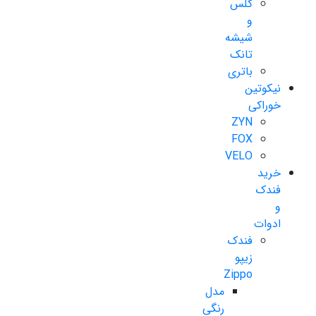
گلس
و
شیشه
تانک
باتری
نیکوتین
خوراکی
ZYN
FOX
VELO
خرید
فندک
و
ادوات
فندک
زیپو
Zippo
مدل
رنگی