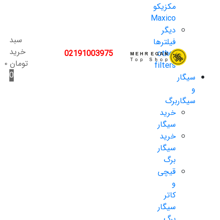
مکزیکو
Maxico
دیگر
سبد
فیلترها
خرید
02191003975
other
تومان
۰
filters
0
سیگار
و
سیگاربرگ
خرید
سیگار
خرید
سیگار
برگ
قیچی
و
کاتر
سیگار
برگ