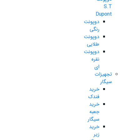
S.T
Dupont
دوپونت
رنگی
دوپونت
طلایی
دوپونت
نقره
ای
تجهیزات
سیگار
خرید
فندک
خرید
جعبه
سیگار
خرید
زیر