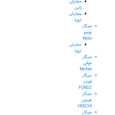
سفارش
ژاپن
سفارش
اروپا
سیگار
نوسو
Nuso
سفارش
اروپا
سیگار
موفی
Mofee
سیگار
فوندز
FONDZ
سیگار
هیچی
HEECHI
سیگار