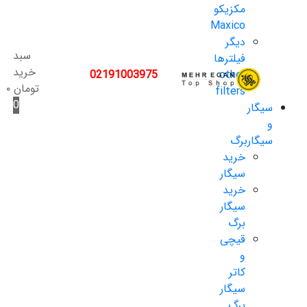
مکزیکو
Maxico
دیگر
سبد
فیلترها
خرید
02191003975
other
تومان
۰
filters
0
سیگار
و
سیگاربرگ
خرید
سیگار
خرید
سیگار
برگ
قیچی
و
کاتر
سیگار
برگ