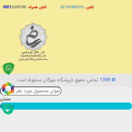
تلفن :
02191003975
تلفن همراه :
2028188
0921
© 1399
تمامی حقوق فروشگاه مهرگان محفوظ است
بستن
مقایسه