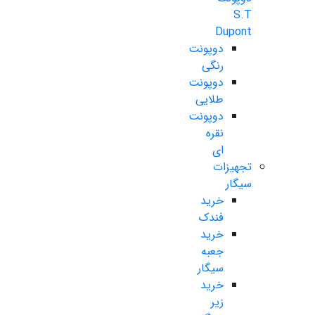
S.T
Dupont
دوپونت
رنگی
دوپونت
طلایی
دوپونت
نقره
ای
تجهیزات
سیگار
خرید
فندک
خرید
جعبه
سیگار
خرید
زیر