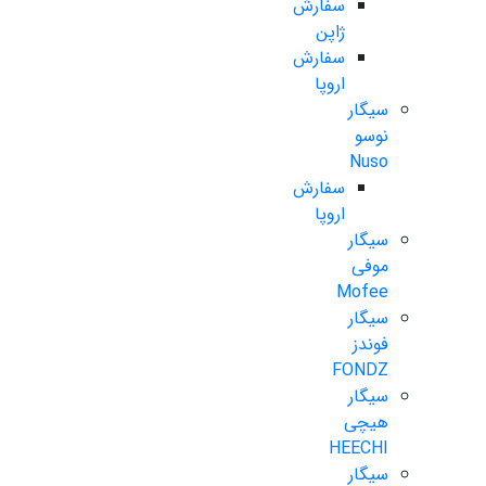
سفارش
ژاپن
سفارش
اروپا
سیگار
نوسو
Nuso
سفارش
اروپا
سیگار
موفی
Mofee
سیگار
فوندز
FONDZ
سیگار
هیچی
HEECHI
سیگار