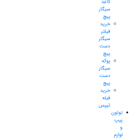
کاغذ
سیگار
پیچ
خرید
فیلتر
سیگار
دست
پیچ
پوکه
سیگار
دست
پیچ
خرید
فیله
تیپس
توتون
پیپ
و
لوازم