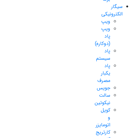
سیگار
الکترونیکی
ویپ
ویپ
پاد
(دوکاره)
پاد
سیستم
پاد
یکبار
مصرف
جویس
سالت
نیکوتین
کویل
و
اتومایزر
کارتریج