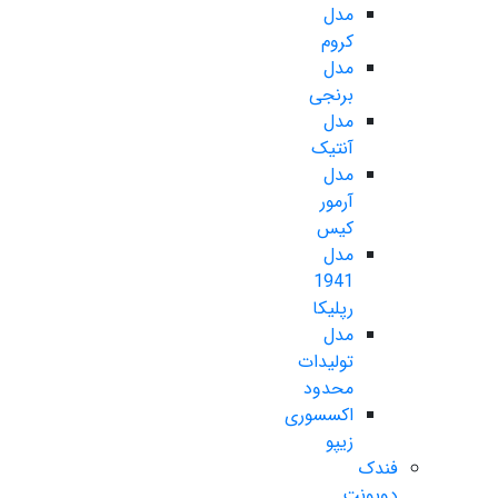
مدل
کروم
مدل
برنجی
مدل
آنتیک
مدل
آرمور
کیس
مدل
1941
رپلیکا
مدل
تولیدات
محدود
اکسسوری
زیپو
فندک
دوپونت