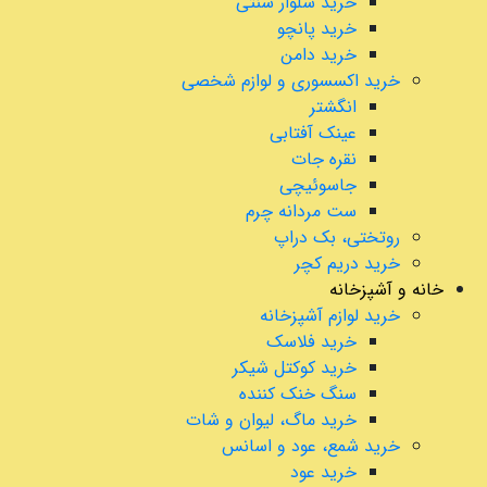
خرید شلوار سنتی
خرید پانچو
خرید دامن
خرید اکسسوری و لوازم شخصی
انگشتر
عینک آفتابی
نقره جات
جاسوئیچی
ست مردانه چرم
روتختی، بک دراپ
خرید دریم کچر
خانه و آشپزخانه
خرید لوازم آشپزخانه
خرید فلاسک
خرید کوکتل شیکر
سنگ خنک کننده
خرید ماگ، لیوان و شات
خرید شمع، عود و اسانس
خرید عود