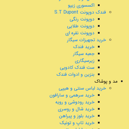
اکسسوری زیپو
فندک دوپونت S.T Dupont
دوپونت رنگی
دوپونت طلایی
دوپونت نقره ای
خرید تجهیزات سیگار
خرید فندک
جعبه سیگار
زیرسیگاری
ست فندک کادویی
بنزین و ادوات فندک
مد و پوشاک
خرید لباس سنتی و هیپی
خرید سرهمی و سارافون
خرید رودوشی و رویه
خرید شال و روسری
خرید بلوز و پیراهن
خرید تاپ و تونیک