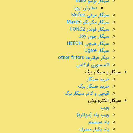
سیگار نوسو Nuso
سفارش اروپا
سیگار موفی Mofee
سیگار مکزیکو Maxico
سیگار فوندز FONDZ
سیگار جوی Joy
سیگار هیچی HEECHI
سیگار Ugare
دیگر فیلترها other filters
اکسسوری آیکاس
سیگار و سیگار برگ
خرید سیگار
خرید سیگار برگ
قیچی و کاتر سیگار برگ
سیگار الکترونیکی
ویپ
ویپ پاد (دوکاره)
پاد سیستم
پاد یکبار مصرف