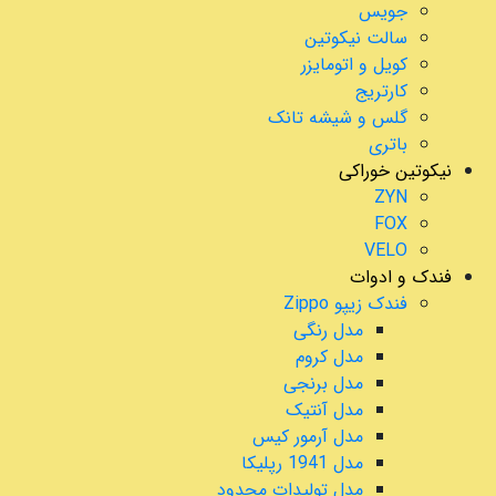
جویس
سالت نیکوتین
کویل و اتومایزر
کارتریج
گلس و شیشه تانک
باتری
نیکوتین خوراکی
ZYN
FOX
VELO
فندک و ادوات
فندک زیپو Zippo
مدل رنگی
مدل کروم
مدل برنجی
مدل آنتیک
مدل آرمور کیس
مدل 1941 رپلیکا
مدل تولیدات محدود