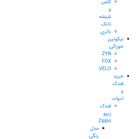
گلس
و
شیشه
تانک
باتری
نیکوتین
خوراکی
ZYN
FOX
VELO
خرید
فندک
و
ادوات
فندک
زیپو
Zippo
مدل
رنگی