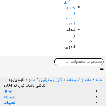
سیگاری
بنزین
و
ادوات
فندک
فندک
و
ست
کادویی
خانه
/
خانه و آشپزخانه
/
دکوری و تزئینی
/
تابلو
/
تابلو پارچه ای
نقاشی باتیک نپال کد 2004
ارسال
خبر بده
تغییرات