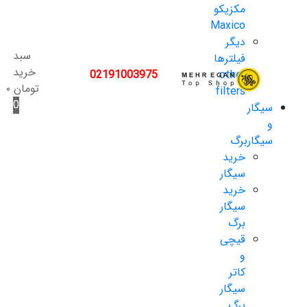
مکزیکو
Maxico
دیگر
سبد
فیلترها
خرید
02191003975
other
تومان
۰
filters
0
سیگار
و
سیگاربرگ
خرید
سیگار
خرید
سیگار
برگ
قیچی
و
کاتر
سیگار
برگ