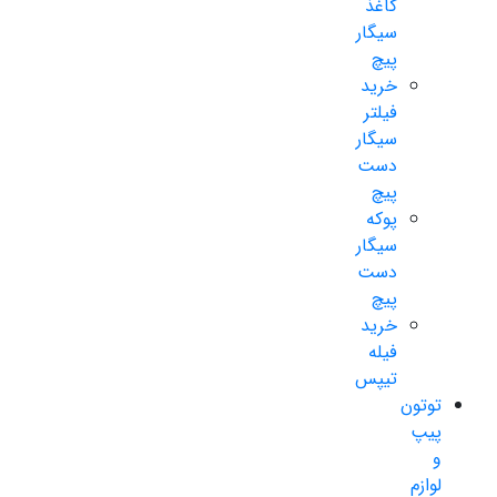
کاغذ
سیگار
پیچ
خرید
فیلتر
سیگار
دست
پیچ
پوکه
سیگار
دست
پیچ
خرید
فیله
تیپس
توتون
پیپ
و
لوازم