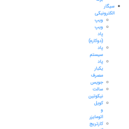
سیگار
الکترونیکی
ویپ
ویپ
پاد
(دوکاره)
پاد
سیستم
پاد
یکبار
مصرف
جویس
سالت
نیکوتین
کویل
و
اتومایزر
کارتریج