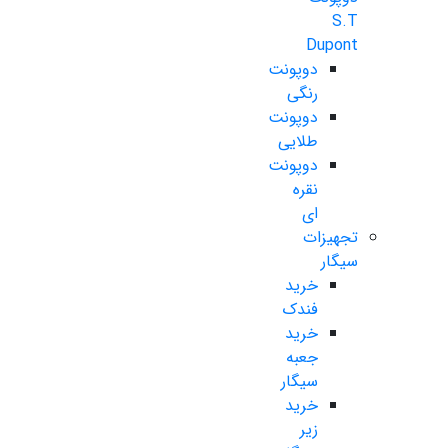
S.T
Dupont
دوپونت
رنگی
دوپونت
طلایی
دوپونت
نقره
ای
تجهیزات
سیگار
خرید
فندک
خرید
جعبه
سیگار
خرید
زیر