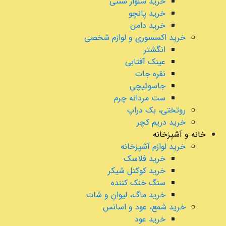
خرید شلوار سنتی
خرید پانچو
خرید دامن
خرید اکسسوری و لوازم شخصی
انگشتر
عینک آفتابی
نقره جات
جاسوئیچی
ست مردانه چرم
روتختی، بک دراپ
خرید دریم کچر
خانه و آشپزخانه
خرید لوازم آشپزخانه
خرید فلاسک
خرید کوکتل شیکر
سنگ خنک کننده
خرید ماگ، لیوان و شات
خرید شمع، عود و اسانس
خرید عود