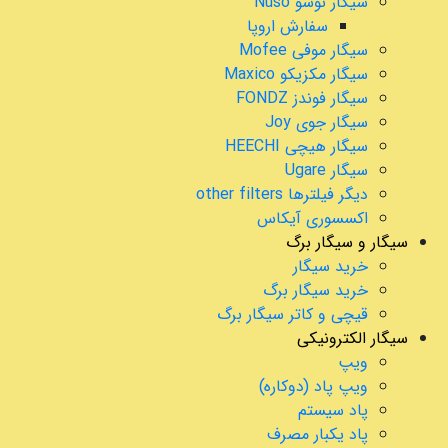
سیگار نوسو Nuso
سفارش اروپا
سیگار موفی Mofee
سیگار مکزیکو Maxico
سیگار فوندز FONDZ
سیگار جوی Joy
سیگار هیچی HEECHI
سیگار Ugare
دیگر فیلترها other filters
اکسسوری آیکاس
سیگار و سیگار برگ
خرید سیگار
خرید سیگار برگ
قیچی و کاتر سیگار برگ
سیگار الکترونیکی
ویپ
ویپ پاد (دوکاره)
پاد سیستم
پاد یکبار مصرف