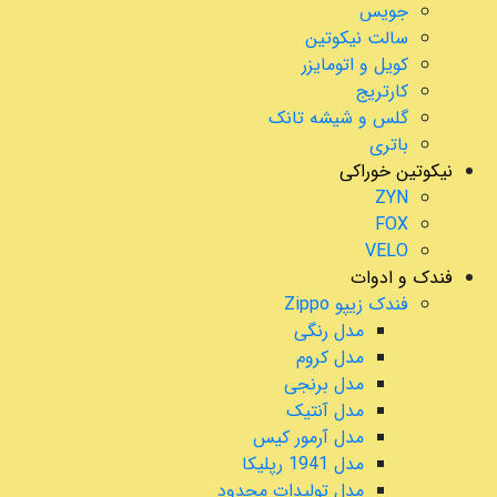
جویس
سالت نیکوتین
کویل و اتومایزر
کارتریج
گلس و شیشه تانک
باتری
نیکوتین خوراکی
ZYN
FOX
VELO
فندک و ادوات
فندک زیپو Zippo
مدل رنگی
مدل کروم
مدل برنجی
مدل آنتیک
مدل آرمور کیس
مدل 1941 رپلیکا
مدل تولیدات محدود