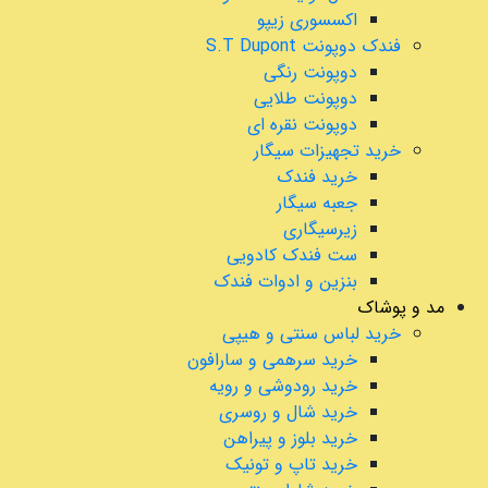
اکسسوری زیپو
فندک دوپونت S.T Dupont
دوپونت رنگی
دوپونت طلایی
دوپونت نقره ای
خرید تجهیزات سیگار
خرید فندک
جعبه سیگار
زیرسیگاری
ست فندک کادویی
بنزین و ادوات فندک
مد و پوشاک
خرید لباس سنتی و هیپی
خرید سرهمی و سارافون
خرید رودوشی و رویه
خرید شال و روسری
خرید بلوز و پیراهن
خرید تاپ و تونیک