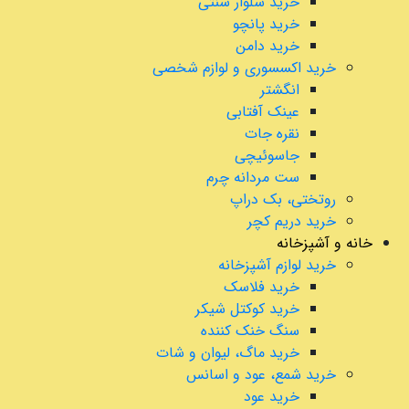
خرید شلوار سنتی
خرید پانچو
خرید دامن
خرید اکسسوری و لوازم شخصی
انگشتر
عینک آفتابی
نقره جات
جاسوئیچی
ست مردانه چرم
روتختی، بک دراپ
خرید دریم کچر
خانه و آشپزخانه
خرید لوازم آشپزخانه
خرید فلاسک
خرید کوکتل شیکر
سنگ خنک کننده
خرید ماگ، لیوان و شات
خرید شمع، عود و اسانس
خرید عود