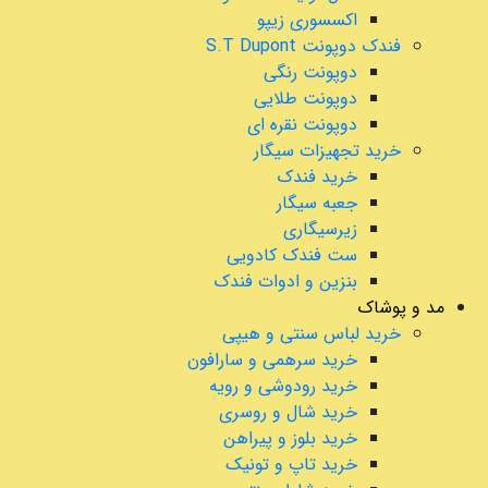
اکسسوری زیپو
فندک دوپونت S.T Dupont
دوپونت رنگی
دوپونت طلایی
دوپونت نقره ای
خرید تجهیزات سیگار
خرید فندک
جعبه سیگار
زیرسیگاری
ست فندک کادویی
بنزین و ادوات فندک
مد و پوشاک
خرید لباس سنتی و هیپی
خرید سرهمی و سارافون
خرید رودوشی و رویه
خرید شال و روسری
خرید بلوز و پیراهن
خرید تاپ و تونیک