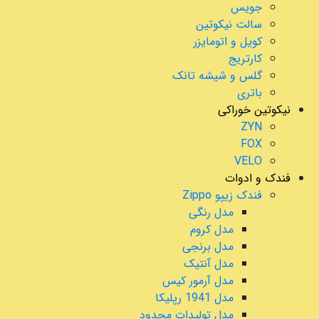
جویس
سالت نیکوتین
کویل و اتومایزر
کارتریج
گلس و شیشه تانک
باتری
نیکوتین خوراکی
ZYN
FOX
VELO
فندک و ادوات
فندک زیپو Zippo
مدل رنگی
مدل کروم
مدل برنجی
مدل آنتیک
مدل آرمور کیس
مدل 1941 رپلیکا
مدل تولیدات محدود