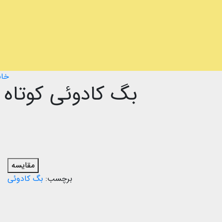
خان
بگ کادوئی کوتاه
مقایسه
برچسب:
بگ کادوئی