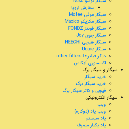
سیگار نوسو Nuso
سفارش اروپا
سیگار موفی Mofee
سیگار مکزیکو Maxico
سیگار فوندز FONDZ
سیگار جوی Joy
سیگار هیچی HEECHI
سیگار Ugare
دیگر فیلترها other filters
اکسسوری آیکاس
سیگار و سیگار برگ
خرید سیگار
خرید سیگار برگ
قیچی و کاتر سیگار برگ
سیگار الکترونیکی
ویپ
ویپ پاد (دوکاره)
پاد سیستم
پاد یکبار مصرف