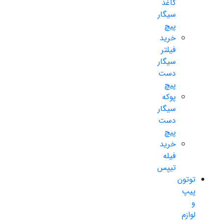
کاغذ
سیگار
پیچ
خرید
فیلتر
سیگار
دست
پیچ
پوکه
سیگار
دست
پیچ
خرید
فیله
تیپس
توتون
پیپ
و
لوازم