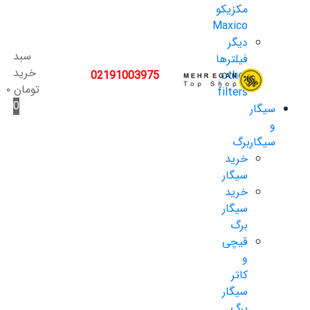
مکزیکو
Maxico
دیگر
سبد
فیلترها
خرید
02191003975
other
تومان
۰
filters
0
سیگار
و
سیگاربرگ
خرید
سیگار
خرید
سیگار
برگ
قیچی
و
کاتر
سیگار
برگ