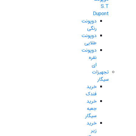
S.T
Dupont
دوپونت
رنگی
دوپونت
طلایی
دوپونت
نقره
ای
تجهیزات
سیگار
خرید
فندک
خرید
جعبه
سیگار
خرید
زیر