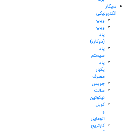
سیگار
الکترونیکی
ویپ
ویپ
پاد
(دوکاره)
پاد
سیستم
پاد
یکبار
مصرف
جویس
سالت
نیکوتین
کویل
و
اتومایزر
کارتریج