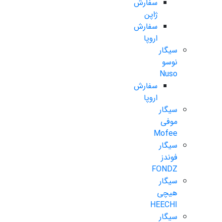
سفارش
ژاپن
سفارش
اروپا
سیگار
نوسو
Nuso
سفارش
اروپا
سیگار
موفی
Mofee
سیگار
فوندز
FONDZ
سیگار
هیچی
HEECHI
سیگار