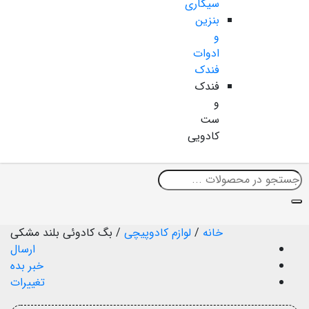
سیگاری
بنزین
و
ادوات
فندک
فندک
و
ست
کادویی
خانه
/
لوازم کادوپیچی
/
بگ کادوئی بلند مشکی
ارسال
خبر بده
تغییرات