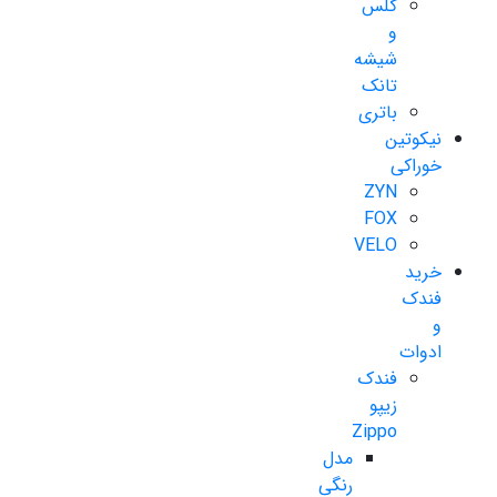
گلس
و
شیشه
تانک
باتری
نیکوتین
خوراکی
ZYN
FOX
VELO
خرید
فندک
و
ادوات
فندک
زیپو
Zippo
مدل
رنگی