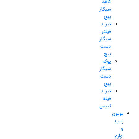
کاغذ
سیگار
پیچ
خرید
فیلتر
سیگار
دست
پیچ
پوکه
سیگار
دست
پیچ
خرید
فیله
تیپس
توتون
پیپ
و
لوازم