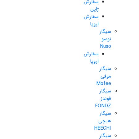
سفارش
ژاپن
سفارش
اروپا
سیگار
نوسو
Nuso
سفارش
اروپا
سیگار
موفی
Mofee
سیگار
فوندز
FONDZ
سیگار
هیچی
HEECHI
سیگار