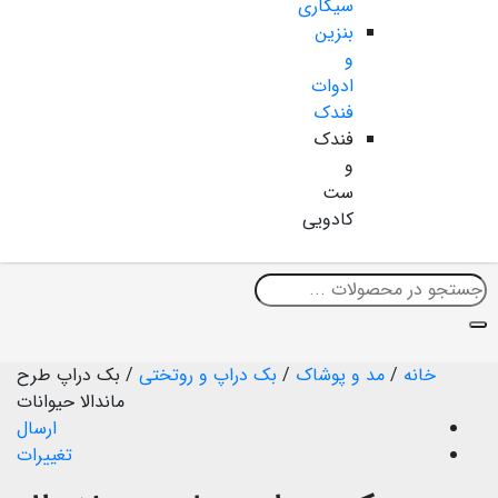
سیگاری
بنزین
و
ادوات
فندک
فندک
و
ست
کادویی
خانه
/
مد و پوشاک
/
بک دراپ و روتختی
/
بک دراپ طرح
ماندالا حیوانات
ارسال
تغییرات