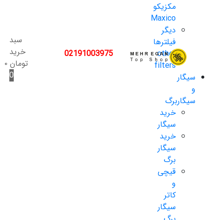
مکزیکو
Maxico
دیگر
سبد
فیلترها
خرید
02191003975
other
تومان
۰
filters
0
سیگار
و
سیگاربرگ
خرید
سیگار
خرید
سیگار
برگ
قیچی
و
کاتر
سیگار
برگ