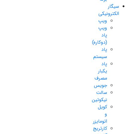
سیگار
الکترونیکی
ویپ
ویپ
پاد
(دوکاره)
پاد
سیستم
پاد
یکبار
مصرف
جویس
سالت
نیکوتین
کویل
و
اتومایزر
کارتریج