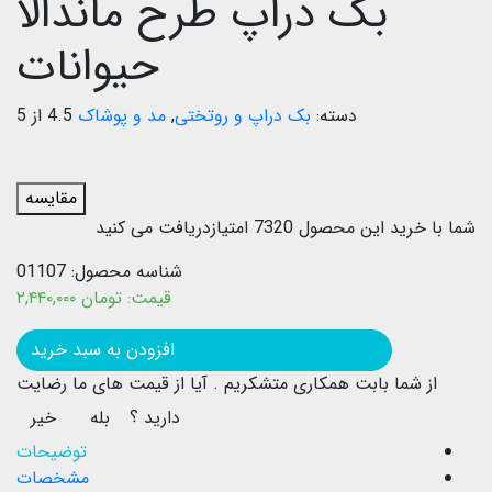
بک دراپ طرح ماندالا
حیوانات
دسته:
بک دراپ و روتختی
,
مد و پوشاک
4.5 از 5
مقایسه
شما با خرید این محصول
7320
امتیازدریافت می کنید
شناسه محصول:
01107
قیمت:
تومان
۲,۴۴۰,۰۰۰
بروزرسانی قیمت: ۱۴۰۳/۱۱/۰۲
افزودن به سبد خرید
از شما بابت همکاری متشکریم .
آیا از قیمت های ما رضایت
دارید ؟
بله
خیر
توضیحات
مشخصات