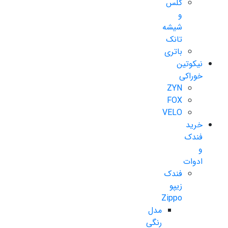
گلس
و
شیشه
تانک
باتری
نیکوتین
خوراکی
ZYN
FOX
VELO
خرید
فندک
و
ادوات
فندک
زیپو
Zippo
مدل
رنگی