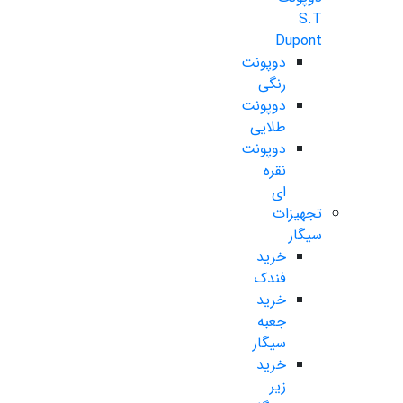
S.T
Dupont
دوپونت
رنگی
دوپونت
طلایی
دوپونت
نقره
ای
تجهیزات
سیگار
خرید
فندک
خرید
جعبه
سیگار
خرید
زیر