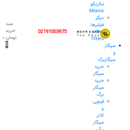
مکزیکو
Maxico
دیگر
سبد
فیلترها
خرید
02191003975
other
تومان
۰
filters
0
سیگار
و
سیگاربرگ
خرید
سیگار
خرید
سیگار
برگ
قیچی
و
کاتر
سیگار
برگ