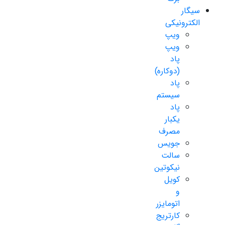
سیگار
الکترونیکی
ویپ
ویپ
پاد
(دوکاره)
پاد
سیستم
پاد
یکبار
مصرف
جویس
سالت
نیکوتین
کویل
و
اتومایزر
کارتریج