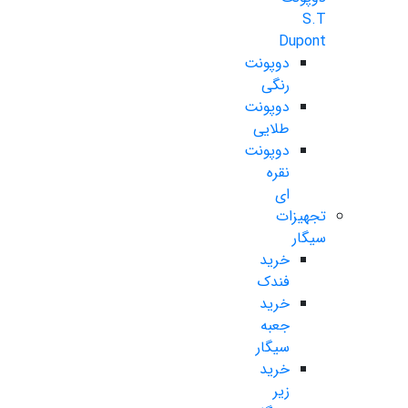
S.T
Dupont
دوپونت
رنگی
دوپونت
طلایی
دوپونت
نقره
ای
تجهیزات
سیگار
خرید
فندک
خرید
جعبه
سیگار
خرید
زیر