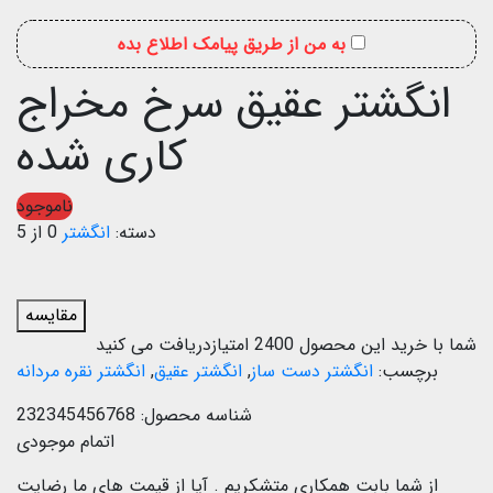
به من از طریق پیامک اطلاع بده
انگشتر عقیق سرخ مخراج
کاری شده
ناموجود
دسته:
انگشتر
0 از 5
مقایسه
شما با خرید این محصول
2400
امتیازدریافت می کنید
برچسب:
انگشتر دست ساز
,
انگشتر عقیق
,
انگشتر نقره مردانه
شناسه محصول:
232345456768
اتمام موجودی
از شما بابت همکاری متشکریم .
آیا از قیمت های ما رضایت