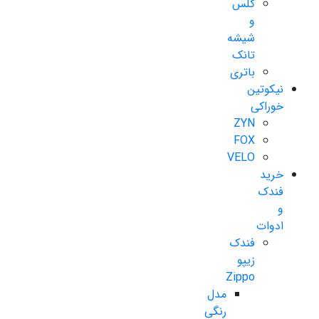
گلس
و
شیشه
تانک
باتری
نیکوتین
خوراکی
ZYN
FOX
VELO
خرید
فندک
و
ادوات
فندک
زیپو
Zippo
مدل
رنگی