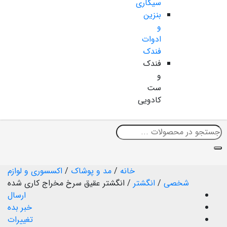
سیگاری
بنزین
و
ادوات
فندک
فندک
و
ست
کادویی
خانه
/
مد و پوشاک
/
اکسسوری و لوازم
شخصی
/
انگشتر
/
انگشتر عقیق سرخ مخراج کاری شده
ارسال
خبر بده
تغییرات