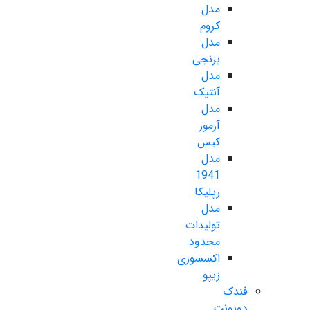
مدل
کروم
مدل
برنجی
مدل
آنتیک
مدل
آرمور
کیس
مدل
1941
رپلیکا
مدل
تولیدات
محدود
اکسسوری
زیپو
فندک
دوپونت