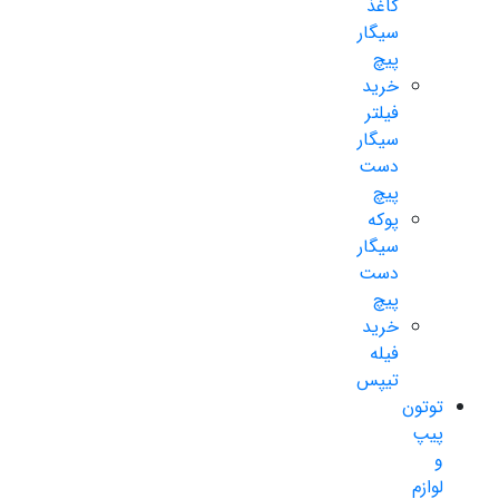
کاغذ
سیگار
پیچ
خرید
فیلتر
سیگار
دست
پیچ
پوکه
سیگار
دست
پیچ
خرید
فیله
تیپس
توتون
پیپ
و
لوازم