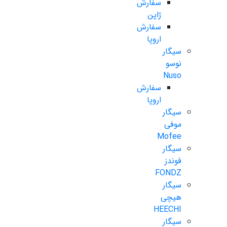
سفارش
ژاپن
سفارش
اروپا
سیگار
نوسو
Nuso
سفارش
اروپا
سیگار
موفی
Mofee
سیگار
فوندز
FONDZ
سیگار
هیچی
HEECHI
سیگار