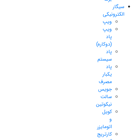
سیگار
الکترونیکی
ویپ
ویپ
پاد
(دوکاره)
پاد
سیستم
پاد
یکبار
مصرف
جویس
سالت
نیکوتین
کویل
و
اتومایزر
کارتریج