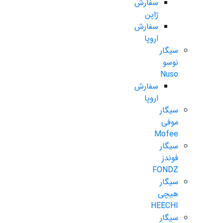
سفارش
ژاپن
سفارش
اروپا
سیگار
نوسو
Nuso
سفارش
اروپا
سیگار
موفی
Mofee
سیگار
فوندز
FONDZ
سیگار
هیچی
HEECHI
سیگار