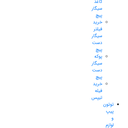
کاغذ
سیگار
پیچ
خرید
فیلتر
سیگار
دست
پیچ
پوکه
سیگار
دست
پیچ
خرید
فیله
تیپس
توتون
پیپ
و
لوازم