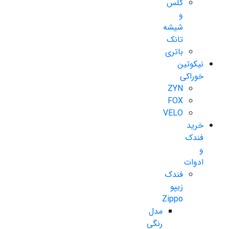
گلس
و
شیشه
تانک
باتری
نیکوتین
خوراکی
ZYN
FOX
VELO
خرید
فندک
و
ادوات
فندک
زیپو
Zippo
مدل
رنگی