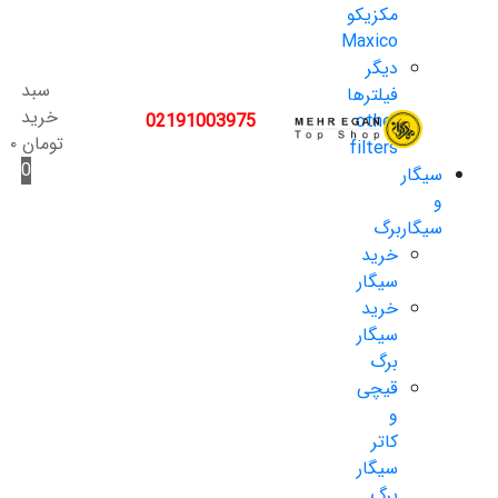
مکزیکو
Maxico
دیگر
سبد
فیلترها
خرید
02191003975
other
تومان
۰
filters
0
سیگار
و
سیگاربرگ
خرید
سیگار
خرید
سیگار
برگ
قیچی
و
کاتر
سیگار
برگ