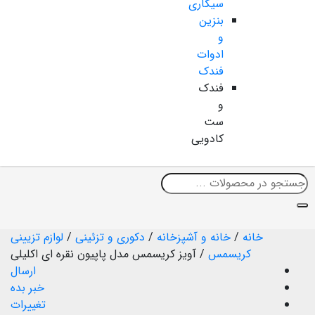
سیگاری
بنزین
و
ادوات
فندک
فندک
و
ست
کادویی
خانه
/
خانه و آشپزخانه
/
دکوری و تزئینی
/
لوازم تزیینی
کریسمس
/
آویز کریسمس مدل پاپیون نقره ای اکلیلی
ارسال
خبر بده
تغییرات