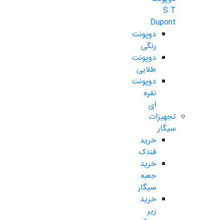
S.T
Dupont
دوپونت
رنگی
دوپونت
طلایی
دوپونت
نقره
ای
تجهیزات
سیگار
خرید
فندک
خرید
جعبه
سیگار
خرید
زیر