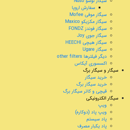
سیگار نوسو Nuso
سفارش اروپا
سیگار موفی Mofee
سیگار مکزیکو Maxico
سیگار فوندز FONDZ
سیگار جوی Joy
سیگار هیچی HEECHI
سیگار Ugare
دیگر فیلترها other filters
اکسسوری آیکاس
سیگار و سیگار برگ
خرید سیگار
خرید سیگار برگ
قیچی و کاتر سیگار برگ
سیگار الکترونیکی
ویپ
ویپ پاد (دوکاره)
پاد سیستم
پاد یکبار مصرف