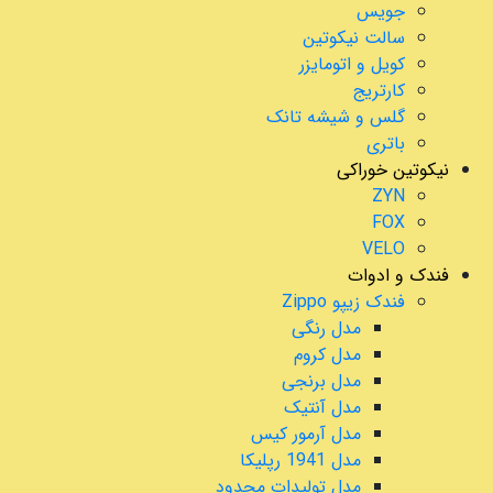
جویس
سالت نیکوتین
کویل و اتومایزر
کارتریج
گلس و شیشه تانک
باتری
نیکوتین خوراکی
ZYN
FOX
VELO
فندک و ادوات
فندک زیپو Zippo
مدل رنگی
مدل کروم
مدل برنجی
مدل آنتیک
مدل آرمور کیس
مدل 1941 رپلیکا
مدل تولیدات محدود