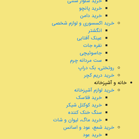
خرید شلوار سنتی
خرید پانچو
خرید دامن
خرید اکسسوری و لوازم شخصی
انگشتر
عینک آفتابی
نقره جات
جاسوئیچی
ست مردانه چرم
روتختی، بک دراپ
خرید دریم کچر
خانه و آشپزخانه
خرید لوازم آشپزخانه
خرید فلاسک
خرید کوکتل شیکر
سنگ خنک کننده
خرید ماگ، لیوان و شات
خرید شمع، عود و اسانس
خرید عود