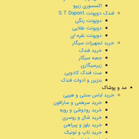
اکسسوری زیپو
فندک دوپونت S.T Dupont
دوپونت رنگی
دوپونت طلایی
دوپونت نقره ای
خرید تجهیزات سیگار
خرید فندک
جعبه سیگار
زیرسیگاری
ست فندک کادویی
بنزین و ادوات فندک
مد و پوشاک
خرید لباس سنتی و هیپی
خرید سرهمی و سارافون
خرید رودوشی و رویه
خرید شال و روسری
خرید بلوز و پیراهن
خرید تاپ و تونیک