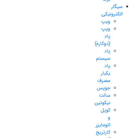
سیگار
الکترونیکی
ویپ
ویپ
پاد
(دوکاره)
پاد
سیستم
پاد
یکبار
مصرف
جویس
سالت
نیکوتین
کویل
و
اتومایزر
کارتریج