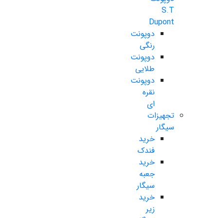
S.T
Dupont
دوپونت
رنگی
دوپونت
طلایی
دوپونت
نقره
ای
تجهیزات
سیگار
خرید
فندک
خرید
جعبه
سیگار
خرید
زیر