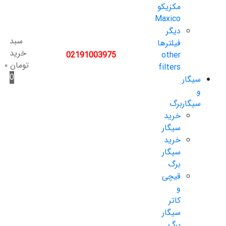
مکزیکو
Maxico
دیگر
سبد
فیلترها
خرید
02191003975
other
تومان
۰
filters
0
سیگار
و
سیگاربرگ
خرید
سیگار
خرید
سیگار
برگ
قیچی
و
کاتر
سیگار
برگ