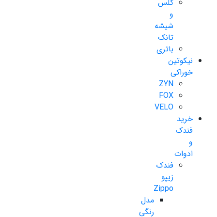
گلس
و
شیشه
تانک
باتری
نیکوتین
خوراکی
ZYN
FOX
VELO
خرید
فندک
و
ادوات
فندک
زیپو
Zippo
مدل
رنگی