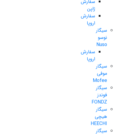
سفارش
ژاپن
سفارش
اروپا
سیگار
نوسو
Nuso
سفارش
اروپا
سیگار
موفی
Mofee
سیگار
فوندز
FONDZ
سیگار
هیچی
HEECHI
سیگار