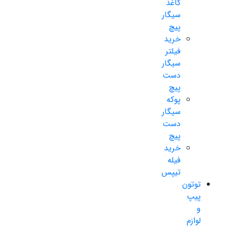
کاغذ
سیگار
پیچ
خرید
فیلتر
سیگار
دست
پیچ
پوکه
سیگار
دست
پیچ
خرید
فیله
تیپس
توتون
پیپ
و
لوازم