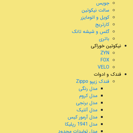
جویس
سالت نیکوتین
کویل و اتومایزر
کارتریج
گلس و شیشه تانک
باتری
نیکوتین خوراکی
ZYN
FOX
VELO
فندک و ادوات
فندک زیپو Zippo
مدل رنگی
مدل کروم
مدل برنجی
مدل آنتیک
مدل آرمور کیس
مدل 1941 رپلیکا
مدل تولیدات محدود