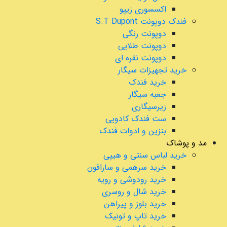
اکسسوری زیپو
فندک دوپونت S.T Dupont
دوپونت رنگی
دوپونت طلایی
دوپونت نقره ای
خرید تجهیزات سیگار
خرید فندک
جعبه سیگار
زیرسیگاری
ست فندک کادویی
بنزین و ادوات فندک
مد و پوشاک
خرید لباس سنتی و هیپی
خرید سرهمی و سارافون
خرید رودوشی و رویه
خرید شال و روسری
خرید بلوز و پیراهن
خرید تاپ و تونیک