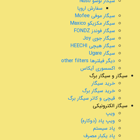
سیگار نوسو Nuso
سفارش اروپا
سیگار موفی Mofee
سیگار مکزیکو Maxico
سیگار فوندز FONDZ
سیگار جوی Joy
سیگار هیچی HEECHI
سیگار Ugare
دیگر فیلترها other filters
اکسسوری آیکاس
سیگار و سیگار برگ
خرید سیگار
خرید سیگار برگ
قیچی و کاتر سیگار برگ
سیگار الکترونیکی
ویپ
ویپ پاد (دوکاره)
پاد سیستم
پاد یکبار مصرف