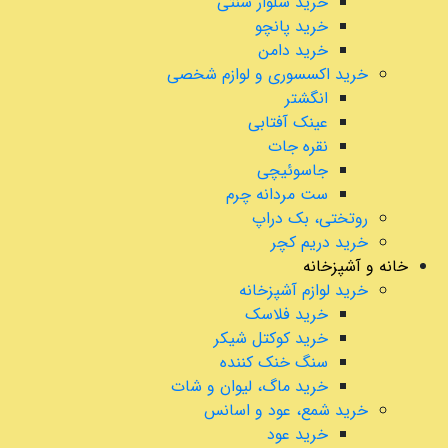
خرید شلوار سنتی
خرید پانچو
خرید دامن
خرید اکسسوری و لوازم شخصی
انگشتر
عینک آفتابی
نقره جات
جاسوئیچی
ست مردانه چرم
روتختی، بک دراپ
خرید دریم کچر
خانه و آشپزخانه
خرید لوازم آشپزخانه
خرید فلاسک
خرید کوکتل شیکر
سنگ خنک کننده
خرید ماگ، لیوان و شات
خرید شمع، عود و اسانس
خرید عود