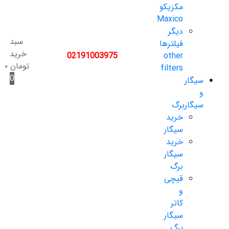
مکزیکو
Maxico
دیگر
سبد
فیلترها
خرید
02191003975
other
تومان
۰
filters
0
سیگار
و
سیگاربرگ
خرید
سیگار
خرید
سیگار
برگ
قیچی
و
کاتر
سیگار
برگ