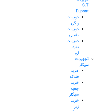
S.T
Dupont
دوپونت
رنگی
دوپونت
طلایی
دوپونت
نقره
ای
تجهیزات
سیگار
خرید
فندک
خرید
جعبه
سیگار
خرید
زیر