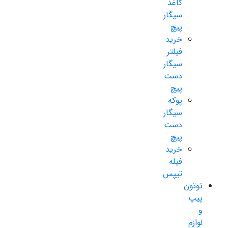
کاغذ
سیگار
پیچ
خرید
فیلتر
سیگار
دست
پیچ
پوکه
سیگار
دست
پیچ
خرید
فیله
تیپس
توتون
پیپ
و
لوازم