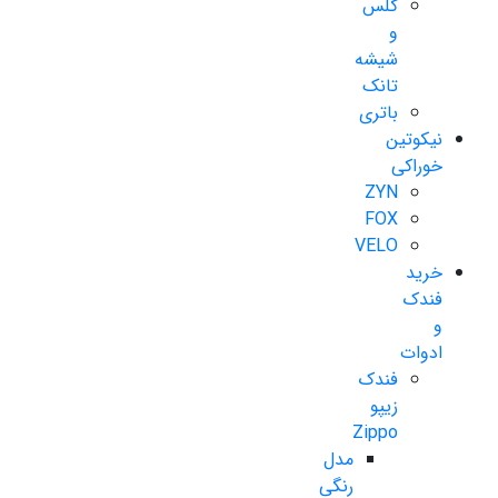
گلس
و
شیشه
تانک
باتری
نیکوتین
خوراکی
ZYN
FOX
VELO
خرید
فندک
و
ادوات
فندک
زیپو
Zippo
مدل
رنگی