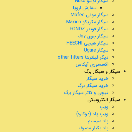
سیگار نوسو Nuso
سفارش اروپا
سیگار موفی Mofee
سیگار مکزیکو Maxico
سیگار فوندز FONDZ
سیگار جوی Joy
سیگار هیچی HEECHI
سیگار Ugare
دیگر فیلترها other filters
اکسسوری آیکاس
سیگار و سیگار برگ
خرید سیگار
خرید سیگار برگ
قیچی و کاتر سیگار برگ
سیگار الکترونیکی
ویپ
ویپ پاد (دوکاره)
پاد سیستم
پاد یکبار مصرف