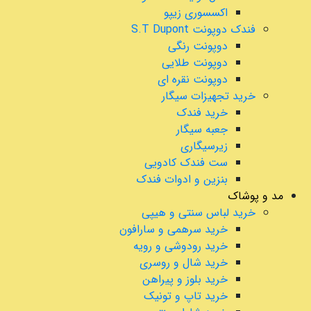
اکسسوری زیپو
فندک دوپونت S.T Dupont
دوپونت رنگی
دوپونت طلایی
دوپونت نقره ای
خرید تجهیزات سیگار
خرید فندک
جعبه سیگار
زیرسیگاری
ست فندک کادویی
بنزین و ادوات فندک
مد و پوشاک
خرید لباس سنتی و هیپی
خرید سرهمی و سارافون
خرید رودوشی و رویه
خرید شال و روسری
خرید بلوز و پیراهن
خرید تاپ و تونیک