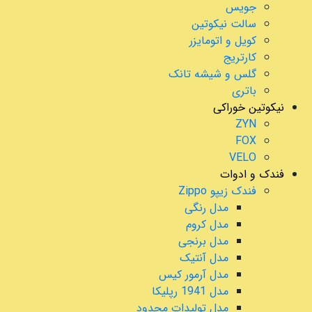
جویس
سالت نیکوتین
کویل و اتومایزر
کارتریج
گلس و شیشه تانک
باتری
نیکوتین خوراکی
ZYN
FOX
VELO
فندک و ادوات
فندک زیپو Zippo
مدل رنگی
مدل کروم
مدل برنجی
مدل آنتیک
مدل آرمور کیس
مدل 1941 رپلیکا
مدل تولیدات محدود