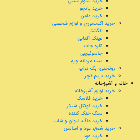
خرید شلوار سنتی
خرید پانچو
خرید دامن
خرید اکسسوری و لوازم شخصی
انگشتر
عینک آفتابی
نقره جات
جاسوئیچی
ست مردانه چرم
روتختی، بک دراپ
خرید دریم کچر
خانه و آشپزخانه
خرید لوازم آشپزخانه
خرید فلاسک
خرید کوکتل شیکر
سنگ خنک کننده
خرید ماگ، لیوان و شات
خرید شمع، عود و اسانس
خرید عود